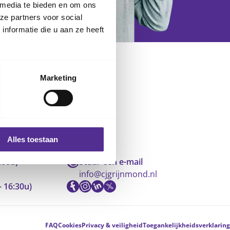
 media te bieden en om ons
ze partners voor social
nformatie die u aan ze heeft
Marketing
Alles toestaan
:00u)
Stuur een e-mail
info@cjgrijnmond.nl
- 16:30u)
FAQ
Cookies
Privacy & veiligheid
Toegankelijkheidsverklaring