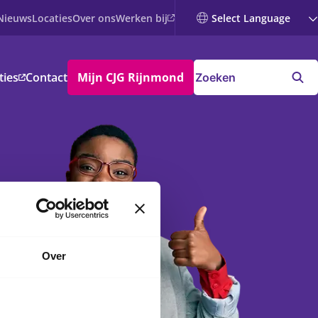
Werken bij
Nieuws
Locaties
Over ons
ties
Contact
Mijn CJG Rijnmond
Over