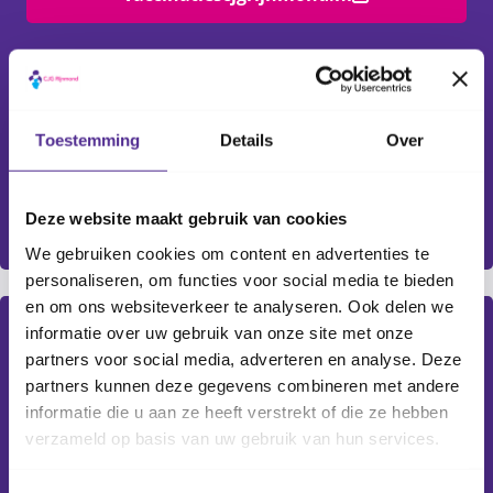
Toestemming
Details
Over
Deze website maakt gebruik van cookies
We gebruiken cookies om content en advertenties te
personaliseren, om functies voor social media te bieden
en om ons websiteverkeer te analyseren. Ook delen we
informatie over uw gebruik van onze site met onze
Vaccinatie informatie
partners voor social media, adverteren en analyse. Deze
In sommige gevallen kunnen wij de vaccinaties niet
partners kunnen deze gegevens combineren met andere
geven en verwijzen we ouders naar de huisarts.
informatie die u aan ze heeft verstrekt of die ze hebben
Bijvoorbeeld als ouders een ander vaccin willen dan
verzameld op basis van uw gebruik van hun services.
het Rijksvaccinatieprogramma biedt. Om huisartsen
bij deze uitzonderingsgevallen te ondersteunen,