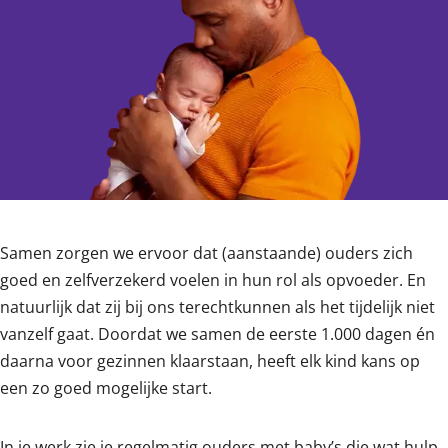
Content
Samen zorgen we ervoor dat (aanstaande) ouders zich
goed en zelfverzekerd voelen in hun rol als opvoeder. En
natuurlijk dat zij bij ons terechtkunnen als het tijdelijk niet
vanzelf gaat. Doordat we samen de eerste 1.000 dagen én
daarna voor gezinnen klaarstaan, heeft elk kind kans op
een zo goed mogelijke start.
In je werk zie je regelmatig ouders met baby’s die wat hulp