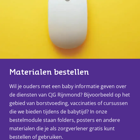
Materialen bestellen
Wil je ouders met een baby informatie geven over
de diensten van CJG Rijnmond? Bijvoorbeeld op het
gebied van borstvoeding, vaccinaties of cursussen
die we bieden tijdens de babytijd? In onze
bestelmodule staan folders, posters en andere
materialen die je als zorgverlener gratis kunt
bestellen of gebruiken.