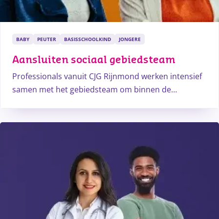
BABY
PEUTER
BASISSCHOOLKIND
JONGERE
Aansluiten sociaal gebiedsteam
Professionals vanuit CJG Rijnmond werken intensief
samen met het gebiedsteam om binnen de
gemeente laagdrempelig en tijdig zorg op maat te
kunnen bieden aan ouders, kinderen en jongeren. Zij
zijn de verbindende factor - ook wel de linking pin -
tussen scholen en het sociaal gebiedsteam (zorg en
welzijn).