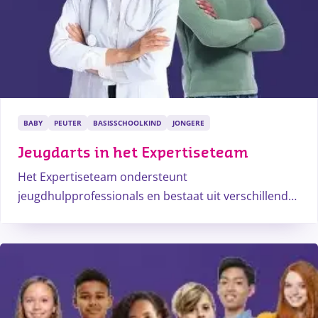
BABY
PEUTER
BASISSCHOOLKIND
JONGERE
Jeugdarts in het Expertiseteam
Het Expertiseteam ondersteunt
jeugdhulpprofessionals en bestaat uit verschillende
deskundigen die samen advies geven. Ze overleggen
of stemmen af met de klant en/of de
jeugdhulpprofessional om een passend advies.