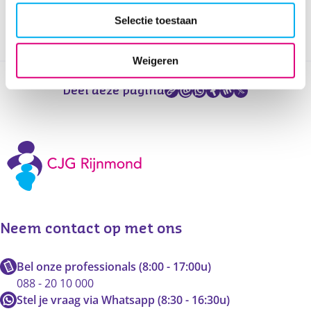
bevestiging en meer informatie van de aanbieder.
Selectie toestaan
Weigeren
Deel deze pagina
Neem contact op met ons
Bel onze professionals (8:00 - 17:00u)
088 - 20 10 000
Stel je vraag via Whatsapp (8:30 - 16:30u)