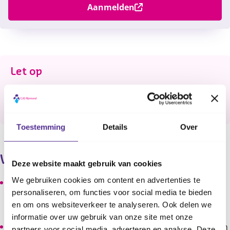
Aanmelden
Content
Let op
Er zijn momenteel geen nieuwe data voor deze cursus
gepland.
Toestemming
Details
Over
Wat leer je?
Deze website maakt gebruik van cookies
We gebruiken cookies om content en advertenties te
Kinderen leren in een ondersteunende en veilige
personaliseren, om functies voor social media te bieden
groepsomgeving spelenderwijs omgaan met
en om ons websiteverkeer te analyseren. Ook delen we
problemen en emoties rond de scheiding.
informatie over uw gebruik van onze site met onze
Kinderen leren gevoelens herkennen en benoemen, en
partners voor social media, adverteren en analyse. Deze