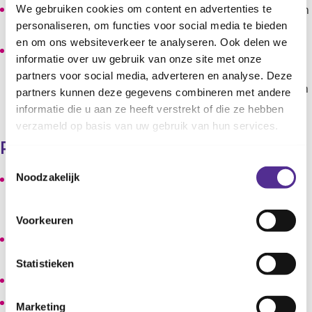
Kinderen leren gevoelens herkennen en benoemen, en
We gebruiken cookies om content en advertenties te
personaliseren, om functies voor social media te bieden
zichzelf niet schuldig te voelen.
en om ons websiteverkeer te analyseren. Ook delen we
Voor ouders zijn er ook bijeenkomsten waarin ze tips
informatie over uw gebruik van onze site met onze
krijgen over het opgroeien in een bijzondere
partners voor social media, adverteren en analyse. Deze
thuissituatie. Ook is er de mogelijkheid om verhalen en
partners kunnen deze gegevens combineren met andere
ervaringen uit te wisselen.
informatie die u aan ze heeft verstrekt of die ze hebben
verzameld op basis van uw gebruik van hun services.
Praktische informatie
Toestemmingsselectie
Noodzakelijk
Deze training is er voor kinderen van 6 tot 8 jaar die
problemen en emoties ervaren rondom de scheiding
van hun ouders.
Voorkeuren
Deze training is gratis voor inwoners van de
aanbiedende gemeente.
Statistieken
Deze training bestaat uit ongeveer 12 bijeenkomsten.
Deze training wordt niet georganiseerd door CJG
Marketing