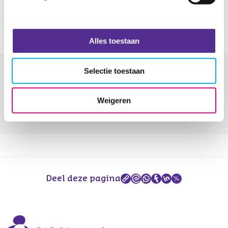
Rijnmond zelf. Na aanmelding ontvang je een
bevestiging en meer informatie van de aanbieder.
Alles toestaan
Selectie toestaan
Selecteer gemeente
Woon je in de gemeente Lansingerland?
*
Weigeren
Ja
Nee
Deel deze pagina