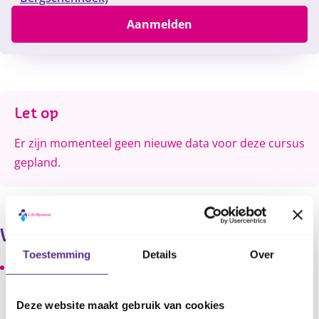
Aanmelden
Content
Let op
Er zijn momenteel geen nieuwe data voor deze cursus
gepland.
Wat leer je?
Toestemming
Details
Over
Kinderen leren in een ondersteunende en veilige
groepsomgeving spelenderwijs omgaan met
problemen en emoties rond de scheiding.
Deze website maakt gebruik van cookies