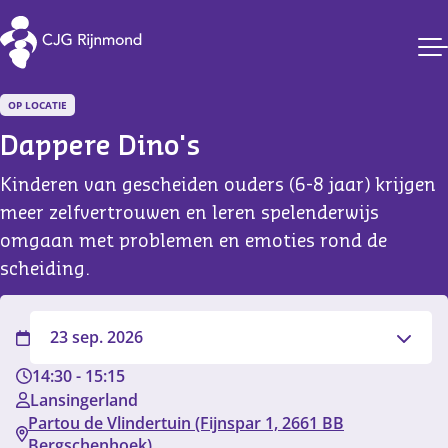
CJG Rijnmond
OP LOCATIE
Dappere Dino's
Kinderen van gescheiden ouders (6-8 jaar) krijgen
meer zelfvertrouwen en leren spelenderwijs
omgaan met problemen en emoties rond de
scheiding.
Filter
23 sep. 2026
14:30
-
15:15
Lansingerland
Partou de Vlindertuin (Fijnspar 1, 2661 BB
Bergschenhoek)