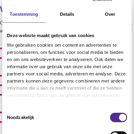
Wat leer je?
Toestemming
Details
Over
Op de informatieavond komen veel onderwerpen aan bod,
waaronder:
Deze website maakt gebruik van cookies
We gebruiken cookies om content en advertenties te
De voordelen van borstvoeding voor moeder en kind
personaliseren, om functies voor social media te bieden
Welke belangrijke rol kan je als partner hebben tijdens
en om ons websiteverkeer te analyseren. Ook delen we
de borstvoedingsperiode?
informatie over uw gebruik van onze site met onze
partners voor social media, adverteren en analyse. Deze
Voedingssignalen herkennen bij de baby?
partners kunnen deze gegevens combineren met andere
Hoe leg je je baby goed aan de borst?
informatie die u aan ze heeft verstrekt of die ze hebben
Welke problemen kun je tegenkomen bij het
verzameld op basis van uw gebruik van hun services.
borstvoeding geven en hoe kun je die oplossen?
Toestemmingsselectie
Rooming-in
Noodzakelijk
Huid-op-huidcontact