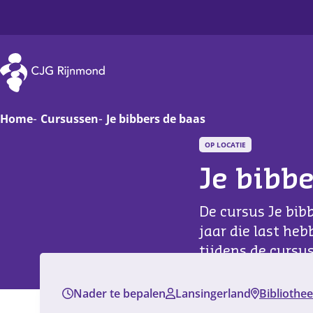
CJG Rijnmond
Home
Cursussen
Je bibbers de baas
OP LOCATIE
Zwanger
Op
Je bibb
Baby
Va
De cursus Je bib
Peuter
On
jaar die last he
tijdens de cursu
Basisschoolkind
D
gedachten.
Jongere
Ha
Nader te bepalen
Lansingerland
Bibliothe
Filter