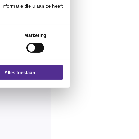
nformatie die u aan ze heeft
 dezelfde dag.
anare
is
Marketing
Alles toestaan