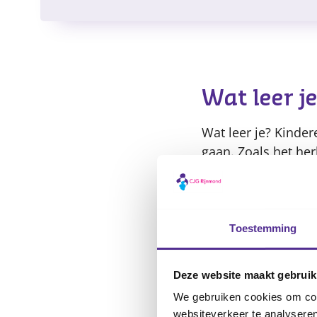
Wat leer j
Wat leer je? Kinde
gaan. Zoals het he
Voor ouders zijn e
omgaan met een kin
Toestemming
Praktische
Voor kinderen (9
Deze website maakt gebruik
Gratis voor in
We gebruiken cookies om cont
10 bijeenkomst
websiteverkeer te analyseren