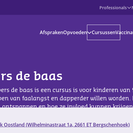
Professionals
Producten
Afspraken
Opvoeden
Cursussen
Vaccina
Prenataal
Baby
Peuter
Basisschoolkind
Jongere
voedinformatie
ers de baas
kantie en vrije tijd
bers de baas is een cursus is voor kinderen van
s aanbod
bben van faalangst en dapperder willen worden.
s ontspannen en hoe ze invloed kunnen krijge
ownloads
ndige apps en websites
ek Oostland (Wilhelminastraat 1a, 2661 ET Bergschenhoek)