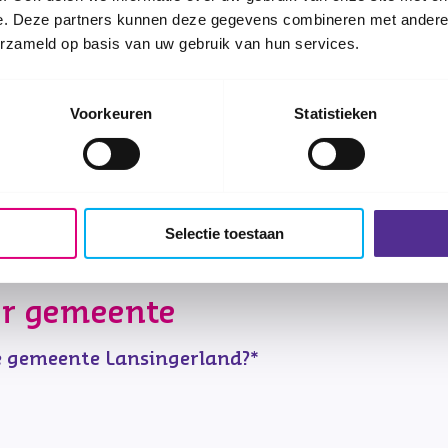
e. Deze partners kunnen deze gegevens combineren met andere i
den de opvolgende bijeenkomsten wekelijks plaats op
erzameld op basis van uw gebruik van hun services.
an minimaal 6 en maximaal 10 kinderen
ordt niet georganiseerd door CJG Rijnmond.
Avant s
Voorkeuren
Statistieken
k voor de inhoud en kwaliteit
 ontvang je meer praktische informatie.
Selectie toestaan
er gemeente
e gemeente Lansingerland?
*