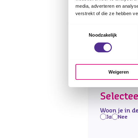
media, adverteren en analys
Na de start vin
verstrekt of die ze hebben v
In een groep v
Deze training w
Toestemmingsselectie
Noodzakelijk
verantwoordelij
Na inschrijving
Weigeren
Selecte
Woon je in d
Ja
Nee