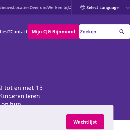
Werken bij
Nieuws
Locaties
Over ons
ties
Contact
Mijn CJG Rijnmond
 9 tot en met 13
 Kinderen leren
n op hun
Wachtlijst