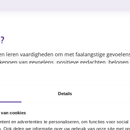
Content
e?
ren leren vaardigheden om met faalangstige gevoele
rkennen van gevoelens, positieve gedachten, belonen
r 2 bijeenkomsten, met informatie over faalangst en 
d dat faalangst ervaart.
Details
 informatie
 – 13 jaar) die last hebben van faalangst
 van cookies
woners van de aanbiedende gemeente.
ent en advertenties te personaliseren, om functies voor social
en van 1.5 uur
. Ook delen we informatie over uw gebruik van onze site met on