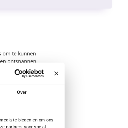
ns om te kunnen
 en ontspannen.
handvatten voor het
Over
 media te bieden en om ons
ze partners voor social