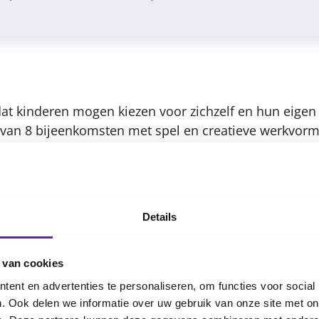
Content
at kinderen mogen kiezen voor zichzelf en hun eigen 
an 8 bijeenkomsten met spel en creatieve werkvorm
 oud jaar kunnen vertellen, delen en leren beter om 
e?
Details
zomer al bezig met de feestdagen? Troost je kind zijn 
 van cookies
verantwoordelijk voor het geluk van zijn ouders? Denkt
chuld is? Wij geven je kind graag tips hoe hij met dez
ent en advertenties te personaliseren, om functies voor social
. Ook delen we informatie over uw gebruik van onze site met on