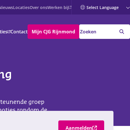
Werken bij
Nieuws
Locaties
Over ons
ties
Contact
Mijn CJG Rijnmond
ng
rsteunende groep
emoties rondom de
Aanmelden