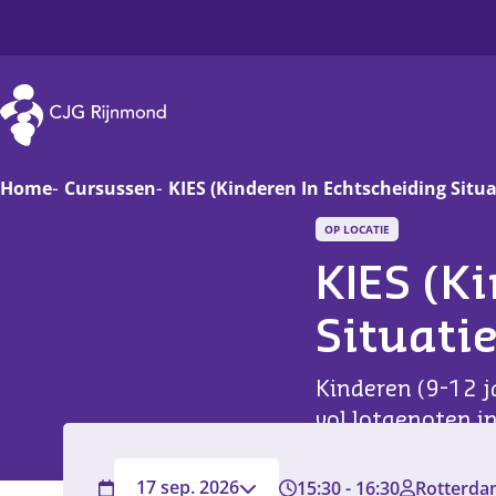
CJG Rijnmond
Home
Cursussen
KIES (Kinderen In Echtscheiding Situa
OP LOCATIE
Zwanger
Op
KIES (K
Baby
Va
Situatie
Peuter
On
Kinderen (9-12 j
Basisschoolkind
D
vol lotgenoten i
scheiding.
Jongere
Ha
17 sep. 2026
15:30
-
16:30
Rotterda