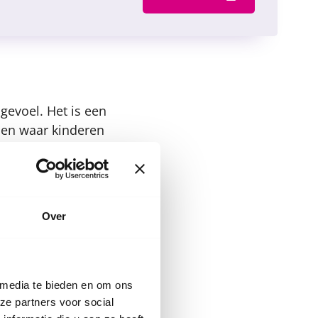
gevoel. Het is een
en waar kinderen
te gaan met de
Over
verdrietige ouders?
 je kind soms dat
e situatie om kan
 media te bieden en om ons
ze partners voor social