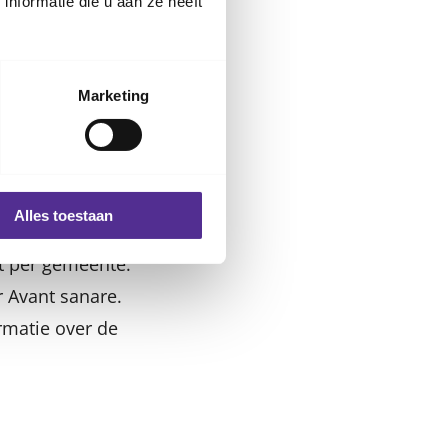
nformatie die u aan ze heeft
 met alles wat
gaan met een fijne
Marketing
Alles toestaan
lt per gemeente.
 Avant sanare.
rmatie over de