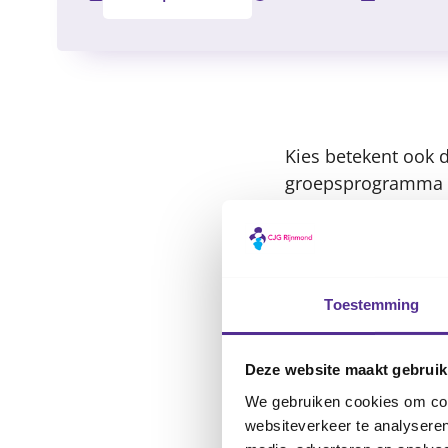
Filter
Kies betekent ook d
groepsprogramma v
tussen 8 en 12 jaar
scheiding.
Wat leer j
Toestemming
Is jouw kind in de 
Deze website maakt gebruik
Voelt je kind zich 
de scheiding zijn s
We gebruiken cookies om cont
websiteverkeer te analyseren
gaan.