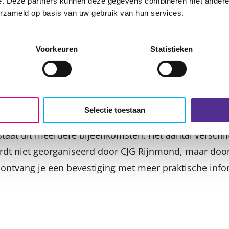
e. Deze partners kunnen deze gegevens combineren met andere i
erzameld op basis van uw gebruik van hun services.
eiden zijn is dat niet makkelijk. Wie leert jou omgaan
e scheiding? Hoe zorg je als kind dat je verder kunt 
ij je verhaal kwijt?
Voorkeuren
Statistieken
 informatie
tis voor inwoners van de aanbiedende gemeente.
Selectie toestaan
an 8 tot en met 12 jaar.
taat uit meerdere bijeenkomsten. Het aantal verschi
rdt niet georganiseerd door CJG Rijnmond, maar door
ntvang je een bevestiging met meer praktische info
.