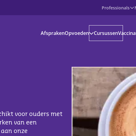
Professionals
Producten
Afspraken
Opvoeden
Cursussen
Vaccina
Prenataal
Baby
Peuter
Basisschoolkind
Jongere
voedinformatie
kantie en vrije tijd
s aanbod
ownloads
chikt voor ouders met
erken van een
ndige apps en websites
n aan onze