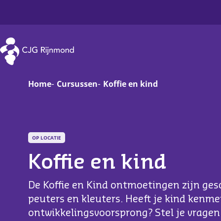
CJG Rijnmond
Home
Cursussen
Koffie en kind
Zwanger
Op
Baby
Va
OP LOCATIE
Koffie en kind
Peuter
On
Basisschoolkind
D
De Koffie en Kind ontmoetingen zijn ges
peuters en kleuters. Heeft je kind kenm
Jongere
Ha
ontwikkelingsvoorsprong? Stel je vrage