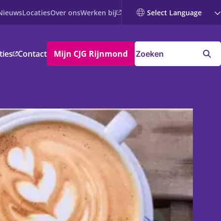
Werken bij
Nieuws
Locaties
Over ons
ties
Contact
Mijn CJG Rijnmond