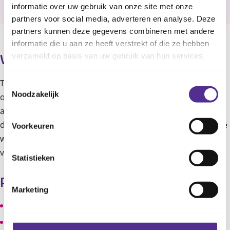
Er is nog geen nieuwe datum voor deze cursus.
informatie over uw gebruik van onze site met onze
partners voor social media, adverteren en analyse. Deze
partners kunnen deze gegevens combineren met andere
informatie die u aan ze heeft verstrekt of die ze hebben
verzameld op basis van uw gebruik van hun services.
Wat leer je?
Tijdens meerdere bijeenkomsten oefen je met
Toestemmingsselectie
Noodzakelijk
opvoedvaardigheden en wissel je ervaringen uit met
andere ouders.. Iedere week is er een thuisopdracht, om
de informatie uit de cursus thuis toe te passen. Ook krijg je
Voorkeuren
wekelijks een folder met informatie over het onderwerp
van die week.
Statistieken
Praktische informatie
Marketing
Gratis voor inwoners van de aanbiedende gemeente.
Deze cursus wordt niet georganiseerd door CJG