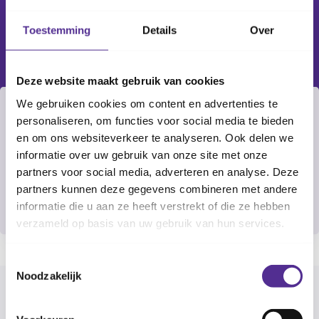
Toestemming
Details
Over
Deze website maakt gebruik van cookies
We gebruiken cookies om content en advertenties te
Filter
29 sep. 2026
personaliseren, om functies voor social media te bieden
en om ons websiteverkeer te analyseren. Ook delen we
09:00
-
11:00
informatie over uw gebruik van onze site met onze
Rotterdam
partners voor social media, adverteren en analyse. Deze
Hildegardusschool, Verbraakstraat 7
partners kunnen deze gegevens combineren met andere
Aanmelden
informatie die u aan ze heeft verstrekt of die ze hebben
verzameld op basis van uw gebruik van hun services.
Toestemmingsselectie
Noodzakelijk
Selecteer gemeente