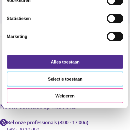
Voorkeuren
Woon je in de gemeente Rotterdam?
*
Ja
Nee
Statistieken
Marketing
Deel deze pagina
Alles toestaan
Selectie toestaan
Weigeren
Neem contact op met ons
Bel onze professionals (8:00 - 17:00u)
088 - 20 10 000