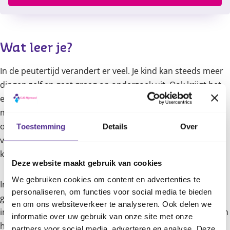
Content
Wat leer je?
In de peutertijd verandert er veel. Je kind kan steeds meer
dingen zelf en gaat graag op onderzoek uit. Ook krijgt het
een duidelijke eigen wil. Daar moet je als ouder in
meegroeien, maar dat is niet altijd even makkelijk. Veel
ouders vinden het prettig om hierover met andere ouders
Toestemming
Details
Over
van gedachten te wisselen en er meer informatie over te
krijgen. Jij ook?
Deze website maakt gebruik van cookies
We gebruiken cookies om content en advertenties te
In meerdere bijeenkomsten ontmoet je andere ouders en
personaliseren, om functies voor social media te bieden
gaan jullie samen met een cursusleider aan slag. Je krijgt
en om ons websiteverkeer te analyseren. Ook delen we
informatie over de ontwikkeling van peuters, we bespreken
informatie over uw gebruik van onze site met onze
hoe je kunt reageren op gedrag dat je leuk of juist lastig
partners voor social media, adverteren en analyse. Deze