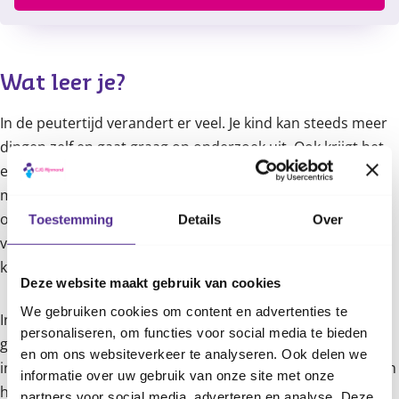
Content
Wat leer je?
In de peutertijd verandert er veel. Je kind kan steeds meer
dingen zelf en gaat graag op onderzoek uit. Ook krijgt het
een duidelijke eigen wil. Daar moet je als ouder in
meegroeien, maar dat is niet altijd even makkelijk. Veel
ouders vinden het prettig om hierover met andere ouders
Toestemming
Details
Over
van gedachten te wisselen en er meer informatie over te
krijgen. Jij ook?
Deze website maakt gebruik van cookies
We gebruiken cookies om content en advertenties te
In meerdere bijeenkomsten ontmoet je andere ouders en
personaliseren, om functies voor social media te bieden
gaan jullie samen met een cursusleider aan slag. Je krijgt
en om ons websiteverkeer te analyseren. Ook delen we
informatie over de ontwikkeling van peuters, we bespreken
informatie over uw gebruik van onze site met onze
hoe je kunt reageren op gedrag dat je leuk of juist lastig
partners voor social media, adverteren en analyse. Deze