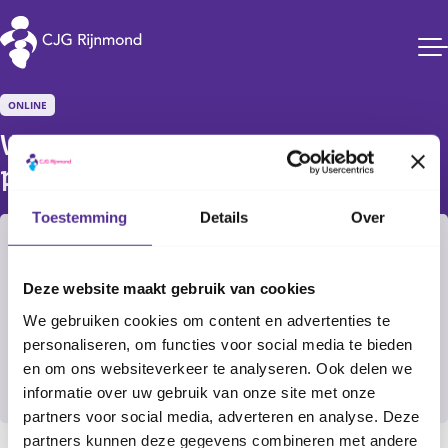
CJG Rijnmond
ONLINE
Webinar over zindelijkheid en 
potje training
Toestemming
Details
Over
Filter
Selecteer
Deze website maakt gebruik van cookies
Nader te bepalen
Alle CJG-locaties
We gebruiken cookies om content en advertenties te
Online
personaliseren, om functies voor social media te bieden
en om ons websiteverkeer te analyseren. Ook delen we
Aanmelden
informatie over uw gebruik van onze site met onze
partners voor social media, adverteren en analyse. Deze
partners kunnen deze gegevens combineren met andere