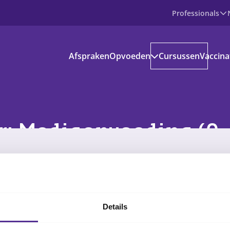
Professionals
Producten
Afspraken
Opvoeden
Cursussen
Vaccina
Prenataal
Baby
Peuter
Basisschoolkind
Jongere
voedinformatie
: Mediaopvoeding (0-4
kantie en vrije tijd
G-locaties
Online
s aanbod
ownloads
Details
ndige apps en websites