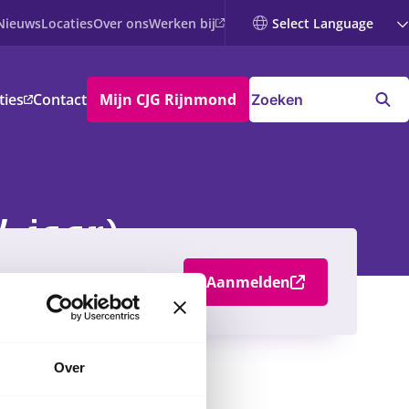
Werken bij
Nieuws
Locaties
Over ons
ties
Contact
Mijn CJG Rijnmond
 jaar)
Aanmelden
Over