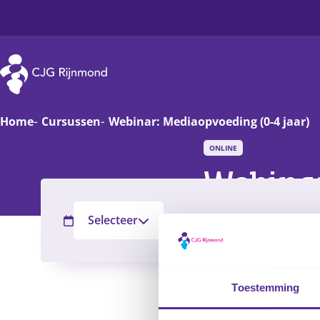
CJG Rijnmond
Home
Cursussen
Webinar: Mediaopvoeding (0-4 jaar)
ONLINE
Zwanger
Op
Webinar
Baby
Va
Selecteer
Nader te bepalen
Alle CJ
Filter
Peuter
On
Basisschoolkind
D
Toestemming
Jongere
Ha