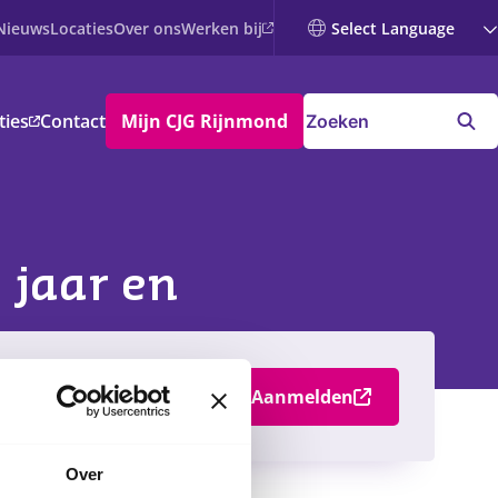
Werken bij
Nieuws
Locaties
Over ons
ties
Contact
Mijn CJG Rijnmond
 jaar en
Aanmelden
Over