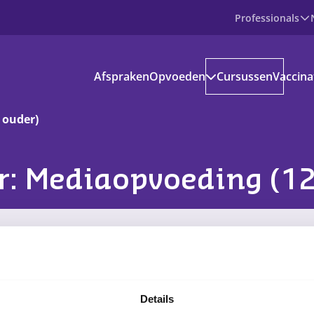
Professionals
Producten
Afspraken
Opvoeden
Cursussen
Vaccina
Prenataal
Baby
Peuter
 ouder)
Basisschoolkind
Jongere
voedinformatie
: Mediaopvoeding (12
kantie en vrije tijd
s aanbod
G-locaties
Online
ownloads
ndige apps en websites
Details