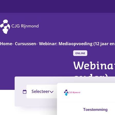
CJG Rijnmond
Home
Cursussen
Webinar: Mediaopvoeding (12 jaar en
ONLINE
Zwanger
Op
Webinar
Baby
Va
ouder)
Peuter
On
Selecteer
Nader te bepalen
Alle CJ
Filter
Basisschoolkind
D
Jongere
Ha
Toestemming