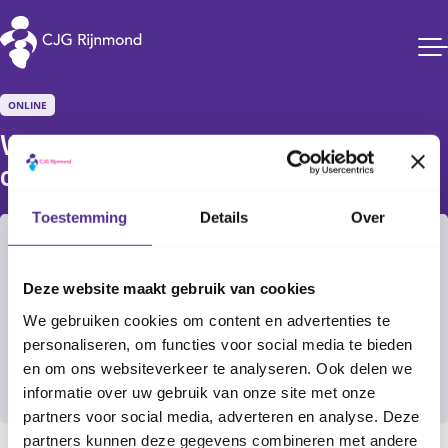
CJG Rijnmond
ONLINE
Webinar: Starten met 
oefenhapjes
Toestemming
Details
Over
Filter
27 okt. 2026
Deze website maakt gebruik van cookies
10:00
-
11:00
Alle CJG-locaties
We gebruiken cookies om content en advertenties te
Online
personaliseren, om functies voor social media te bieden
en om ons websiteverkeer te analyseren. Ook delen we
Aanmelden
informatie over uw gebruik van onze site met onze
partners voor social media, adverteren en analyse. Deze
partners kunnen deze gegevens combineren met andere