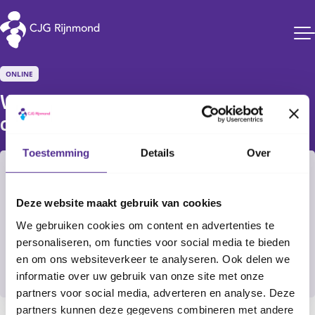
CJG Rijnmond
ONLINE
Webinar: Starten met 
oefenhapjes
Toestemming
Details
Over
Filter
Selecteer
Deze website maakt gebruik van cookies
Nader te bepalen
Alle CJG-locaties
We gebruiken cookies om content en advertenties te
Online
personaliseren, om functies voor social media te bieden
en om ons websiteverkeer te analyseren. Ook delen we
Aanmelden
informatie over uw gebruik van onze site met onze
partners voor social media, adverteren en analyse. Deze
partners kunnen deze gegevens combineren met andere