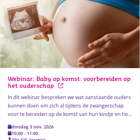
Webinar: Baby op komst: voorbereiden op 
het ouderschap
In dit webinar bespreken we wat aanstaande ouders
kunnen doen om zich al tijdens de zwangerschap
voor te bereiden op de komst van hun kindje en hoe
ze een goede start kunnen maken als het kindje
dinsdag 3 nov. 2026
geboren is. Daarbij vertellen we wat het CJG hierin
10:00
-
11:00
voor de (aanstaande) ouders kan betekenen.
Alle CJG-locaties