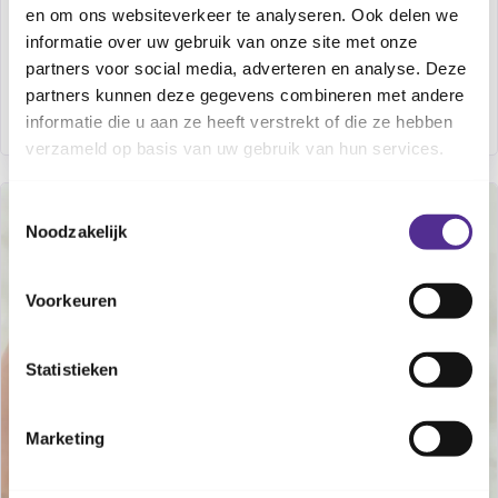
en om ons websiteverkeer te analyseren. Ook delen we
informatieavond wordt georganiseerd om
informatie over uw gebruik van onze site met onze
aanstaande ouders duidelijk informatie te geven
partners voor social media, adverteren en analyse. Deze
maandag 30 nov. 2026
over het geven van borstvoeding.
19:30
-
21:00
partners kunnen deze gegevens combineren met andere
Ridderkerk
informatie die u aan ze heeft verstrekt of die ze hebben
verzameld op basis van uw gebruik van hun services.
Toestemmingsselectie
OP LOCATIE
TERUGKERENDE CURSUS
Noodzakelijk
Voorkeuren
Statistieken
Marketing