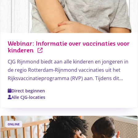
Webinar: Informatie over vaccinaties voor 
kinderen
CJG Rijnmond biedt aan alle kinderen en jongeren in
de regio Rotterdam-Rijnmond vaccinaties uit het
Rijksvaccinatieprogramma (RVP) aan. Tijdens dit
gratis webinar worden vragen die vaak gesteld
Direct beginnen
worden over deze vaccinaties besproken.
Alle CJG-locaties
ONLINE