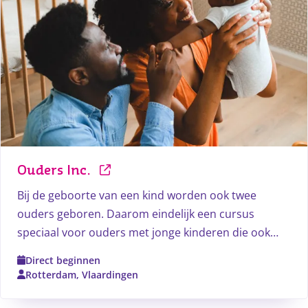
Ouders Inc.
Bij de geboorte van een kind worden ook twee
ouders geboren. Daarom eindelijk een cursus
speciaal voor ouders met jonge kinderen die ook
weleens moe zijn, ruzie maken, onzeker zijn of
Direct beginnen
gewoon meer willen weten over het ouderschap.
Rotterdam, Vlaardingen