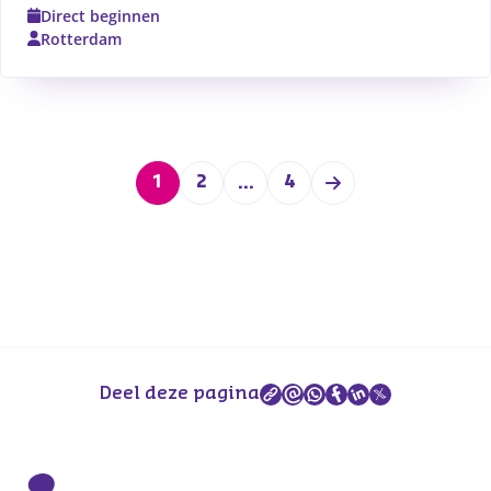
scheiding en positieve communicatie.
Direct beginnen
Rotterdam
1
2
4
...
Deel deze pagina