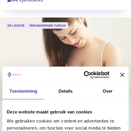
OP LOCATIE
TERUGKERENDE CURSUS
Toestemming
Details
Over
Informatieavond over borstvoeding
Deze website maakt gebruik van cookies
We gebruiken cookies om content en advertenties te
Borstvoeding geven gaat niet altijd vanzelf, daarom
personaliseren, om functies voor social media te bieden
is een goede voorbereiding het halve werk. Deze