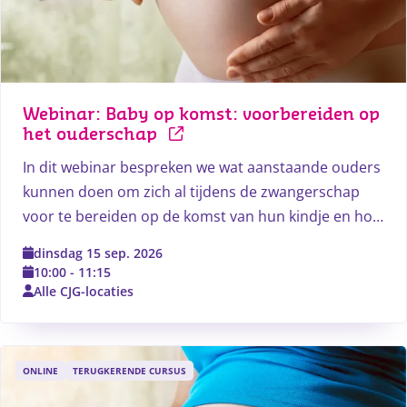
Webinar: Baby op komst: voorbereiden op 
het ouderschap
In dit webinar bespreken we wat aanstaande ouders
kunnen doen om zich al tijdens de zwangerschap
voor te bereiden op de komst van hun kindje en hoe
ze een goede start kunnen maken als het kindje
dinsdag 15 sep. 2026
geboren is. Daarbij vertellen we wat het CJG hierin
10:00
-
11:15
voor de (aanstaande) ouders kan betekenen.
Alle CJG-locaties
ONLINE
TERUGKERENDE CURSUS