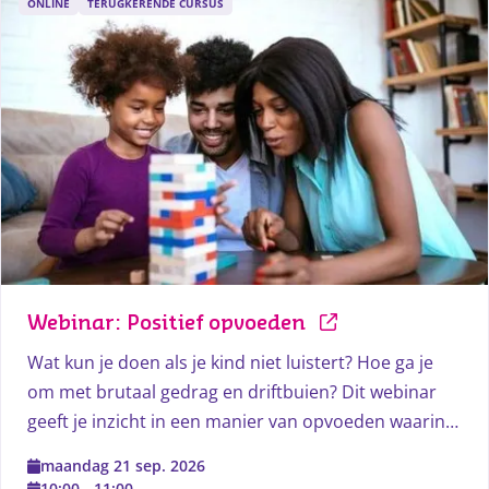
ONLINE
TERUGKERENDE CURSUS
Webinar: Positief opvoeden
Wat kun je doen als je kind niet luistert? Hoe ga je
om met brutaal gedrag en driftbuien? Dit webinar
geeft je inzicht in een manier van opvoeden waarin
je kind een eigen wil en een positief zelfbeeld kan
maandag 21 sep. 2026
ontwikkelen binnen jouw grenzen.
10:00
-
11:00