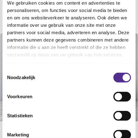
maandag 7 sep. 2026
We gebruiken cookies om content en advertenties te
11:00
-
12:00
personaliseren, om functies voor social media te bieden
Alle CJG-locaties
en om ons websiteverkeer te analyseren. Ook delen we
informatie over uw gebruik van onze site met onze
partners voor social media, adverteren en analyse. Deze
partners kunnen deze gegevens combineren met andere
OP LOCATIE
TERUGKERENDE CURSUS
informatie die u aan ze heeft verstrekt of die ze hebben
verzameld op basis van uw gebruik van hun services.
Toestemmingsselectie
Noodzakelijk
Voorkeuren
Statistieken
Mindful Ouderschap
Marketing