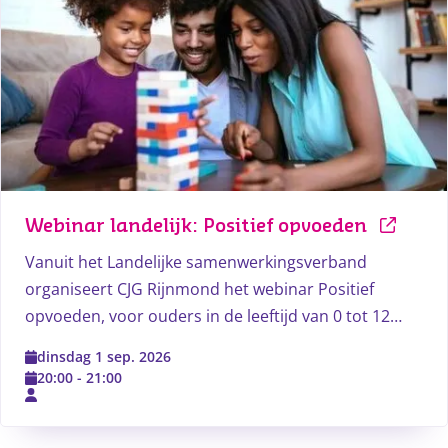
Webinar landelijk: Positief opvoeden
Vanuit het Landelijke samenwerkingsverband
organiseert CJG Rijnmond het webinar Positief
opvoeden, voor ouders in de leeftijd van 0 tot 12
jaar. Deze gratis bijeenkomst geeft je inzicht in een
dinsdag 1 sep. 2026
manier van opvoeden waarin je kind een eigen wil en
20:00
-
21:00
een positief zelfbeeld kan ontwikkelen binnen jouw
grenzen.