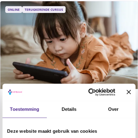
ONLINE
TERUGKERENDE CURSUS
Webinar: Mediaopvoeding (0-4 jaar)
Toestemming
Details
Over
Hoe ga je om met schermtijd bij jonge kinderen? Wat
zijn de voor- en nadelen? We bespreken het in deze
webinar.
Deze website maakt gebruik van cookies