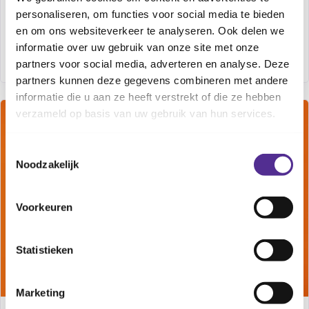
personaliseren, om functies voor social media te bieden
online programma iets voor jou. Je kunt dit als ouder
en om ons websiteverkeer te analyseren. Ook delen we
ook samen met je kind doorlopen.
Direct beginnen
informatie over uw gebruik van onze site met onze
Albrandswaard, Barendrecht, Ridderkerk
partners voor social media, adverteren en analyse. Deze
partners kunnen deze gegevens combineren met andere
informatie die u aan ze heeft verstrekt of die ze hebben
verzameld op basis van uw gebruik van hun services.
ONLINE
TERUGKERENDE CURSUS
Toestemmingsselectie
Noodzakelijk
Voorkeuren
Statistieken
Marketing