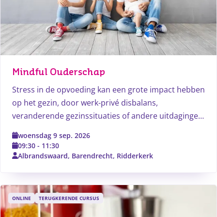
Mindful Ouderschap
Stress in de opvoeding kan een grote impact hebben
op het gezin, door werk-privé disbalans,
veranderende gezinssituaties of andere uitdagingen.
Deze cursus biedt tools om met deze stress om te
woensdag 9 sep. 2026
gaan en opvoedvaardigheden te versterken.
09:30
-
11:30
Albrandswaard, Barendrecht, Ridderkerk
ONLINE
TERUGKERENDE CURSUS