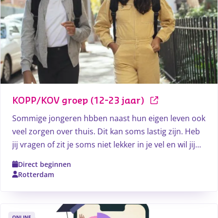
KOPP/KOV groep (12-23 jaar)
Sommige jongeren hbben naast hun eigen leven ook
veel zorgen over thuis. Dit kan soms lastig zijn. Heb
jij vragen of zit je soms niet lekker in je vel en wil jij
andere jongeren ontmoeten die in een zelfde soort
Direct beginnen
situatie zitten? Dan is de KOPP/KOV groep iets voor
Rotterdam
jou.
ONLINE