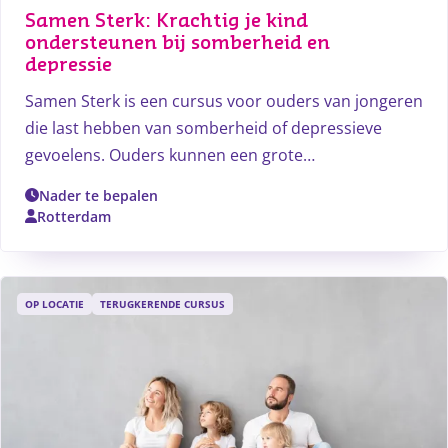
Samen Sterk: Krachtig je kind 
ondersteunen bij somberheid en 
depressie 
Samen Sterk is een cursus voor ouders van jongeren
die last hebben van somberheid of depressieve
gevoelens. Ouders kunnen een grote
bijdrage leveren aan het herstel van hun kind en
Nader te bepalen
hebben vaak zelf behoefte aan contact met andere
Rotterdam
ouders. In deze cursus leer je het gedrag van je kind
te begrijpen, wat helpt om in verbinding te blijven.
OP LOCATIE
TERUGKERENDE CURSUS