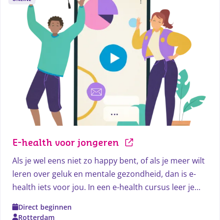
E-health voor jongeren
Als je wel eens niet zo happy bent, of als je meer wilt
leren over geluk en mentale gezondheid, dan is e-
health iets voor jou. In een e-health cursus leer je
over gevoelens en gedachten die je gelukkig of
Direct beginnen
ongelukkig maken.
Rotterdam