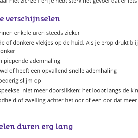
aal niet zichzelf en je hebt sterk het gevoel dat er iets
 verschijnselen
innen enkele uren steeds zieker
de of donkere vlekjes op de huid. Als je erop drukt blij
donker
een piepende ademhaling
uwd of heeft een opvallend snelle ademhaling
oederig slijm op
 speeksel niet meer doorslikken: het loopt langs de ki
oodheid of zwelling achter het oor of een oor dat mee
elen duren erg lang