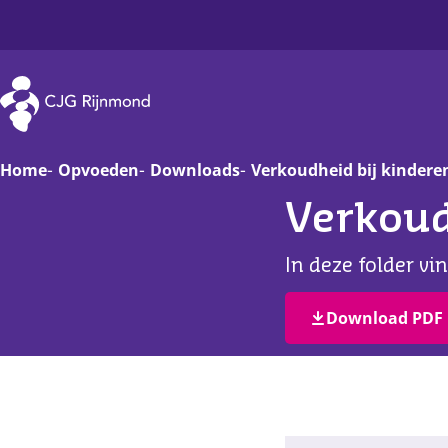
CJG Rijnmond
Home
Opvoeden
Downloads
Verkoudheid bij kindere
Verkoud
Zwanger
Op
In deze folder vi
Baby
Va
Download PDF
Peuter
On
Basisschoolkind
D
Jongere
Ha