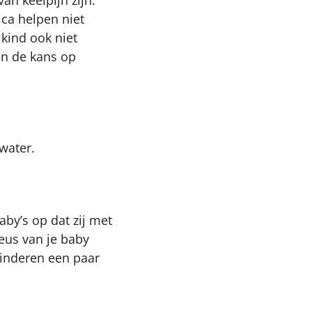
van keelpijn zijn.
ica helpen niet
 kind ook niet
en de kans op
water.
aby’s op dat zij met
eus van je baby
kinderen een paar