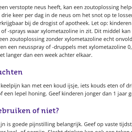
 een verstopte neus heeft, kan een zoutoplossing help
 drie keer per dag in de neus om het snot op te losse
rkrijgbaar bij de drogist of apotheek. Let op: kindere
f -sprays waar xylometazoline in zit. Dit middel kan
 een zoutoplossing zonder xylometazoline echt onvol
eren een neusspray of -druppels met xylometazoline 0
iet langer dan een week achter elkaar.
zachten
keelpijn kan met een koud ijsje, iets kouds eten of d
of een lepel honing. Geef kinderen jonger dan 1 jaar 
bruiken of niet?
ijn is goede pijnstilling belangrijk. Geef op vaste tij