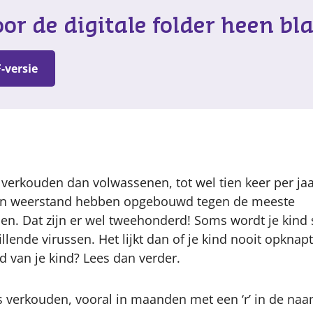
oor de digitale folder heen bl
-versie
Content
 verkouden dan volwassenen, tot wel tien keer per ja
een weerstand hebben opgebouwd tegen de meeste
en. Dat zijn er wel tweehonderd! Soms wordt je kind s
lende virussen. Het lijkt dan of je kind nooit opknapt
d van je kind? Lees dan verder.
s verkouden, vooral in maanden met een ‘r’ in de na