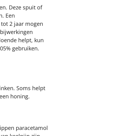
en. Deze spuit of
n. Een
n tot 2 jaar mogen
 bijwerkingen
doende helpt, kun
,05% gebruiken.
rinken. Soms helpt
geen honing.
dstippen paracetamol