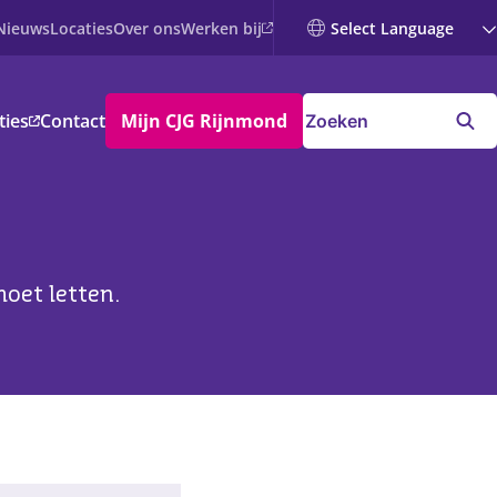
Werken bij
Nieuws
Locaties
Over ons
ties
Contact
Mijn CJG Rijnmond
moet letten.