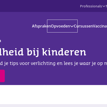
Professionals
Producten
Afspraken
Opvoeden
Cursussen
Vaccina
Prenataal
Baby
Peuter
n
Basisschoolkind
heid bij kinderen
Jongere
voedinformatie
nd je tips voor verlichting en lees je waar je op 
kantie en vrije tijd
s aanbod
ownloads
ndige apps en websites