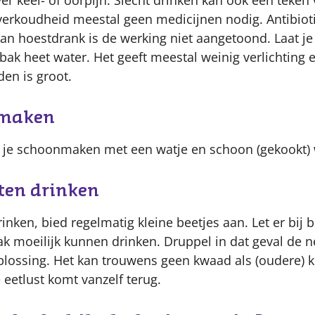
ver keel- of oorpijn. Slecht drinken kan ook een teken 
 verkoudheid meestal geen medicijnen nodig. Antibiot
an hoestdrank is de werking niet aangetoond. Laat je
ak heet water. Het geeft meestal weinig verlichting 
en is groot.
nmaken
 je schoonmaken met een watje en schoon (gekookt) 
ten drinken
inken, bied regelmatig kleine beetjes aan. Let er bij b
ak moeilijk kunnen drinken. Druppel in dat geval de n
plossing. Het kan trouwens geen kwaad als (oudere) 
 eetlust komt vanzelf terug.