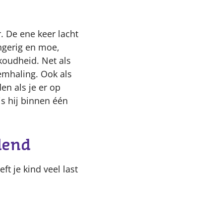
. De ene keer lacht
angerig en moe,
koudheid. Net als
emhaling. Ook als
en als je er op
is hij binnen één
lend
ft je kind veel last