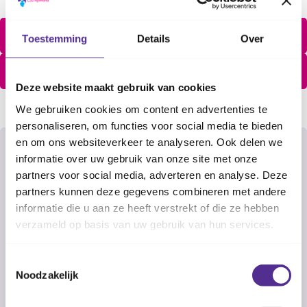
Download de financiële verantwoording 2025
Toestemming
Details
Over
Kijk en luister naar ons publieksjaarverslag 2025
Deze website maakt gebruik van cookies
We gebruiken cookies om content en advertenties te
personaliseren, om functies voor social media te bieden
en om ons websiteverkeer te analyseren. Ook delen we
Jaarverslag archief
informatie over uw gebruik van onze site met onze
partners voor social media, adverteren en analyse. Deze
Jaarverslag 2024
partners kunnen deze gegevens combineren met andere
Jaarverslag 2023
informatie die u aan ze heeft verstrekt of die ze hebben
Jaarverslag 2022
verzameld op basis van uw gebruik van hun services.
Jaarverslag 2021
Toestemmingsselectie
Jaarverslag 2020
Noodzakelijk
Jaarverslag 2019