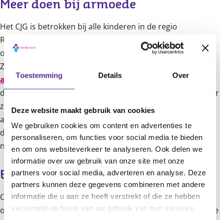
Meer doen bij armoede
Het CJG is betrokken bij alle kinderen in de regio
Rotterdam-Rijnmond. We kijken naar hun gezondheid en
ontwikkeling en alle factoren die daarop van invloed zijn.
Zoals hun sociale of financiële situatie. Want
leven in
Toestemming
Details
Over
armoede
is niet niks en kan een grote invloed hebben op
de ontwikkeling. Daarom zijn wij voor ouders een plek waar
ze hun zorgen kunnen bespreken. ‘We kunnen helaas niet
Deze website maakt gebruik van cookies
alles oplossen’, zegt Gabriëlle. ‘Wel kunnen we altijd
We gebruiken cookies om content en advertenties te
doorverwijzen, want we hebben echt een heel groot
personaliseren, om functies voor social media te bieden
netwerk.”
en om ons websiteverkeer te analyseren. Ook delen we
informatie over uw gebruik van onze site met onze
partners voor social media, adverteren en analyse. Deze
Een kast vol kleding
partners kunnen deze gegevens combineren met andere
Om ook echt te kunnen helpen bij geldzorgen, hebben we
informatie die u aan ze heeft verstrekt of die ze hebben
verzameld op basis van uw gebruik van hun services.
op CJG-locaties ruilkasten staan. Ouders kunnen daar oude