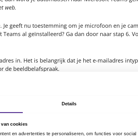
t web.
n
. Je geeft nu toestemming om je microfoon en je cam
ft Teams al geïnstalleerd? Ga dan door naar stap 6. V
dres in. Het is belangrijk dat je het e-mailadres inty
r de beeldbelafspraak.
nemen.
Er wordt verbinding gemaakt.
Details
beeldverbinding met onze professional. Zorg je ervoor
g zit?
ldbellen kun je via het menu onder meer je geluid de
 van cookies
rvagen.
ent en advertenties te personaliseren, om functies voor social