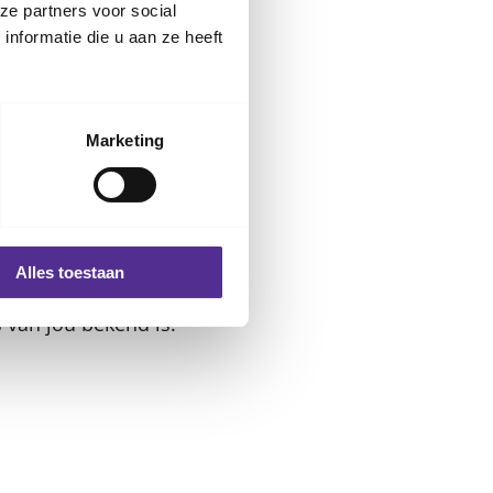
ze partners voor social
nformatie die u aan ze heeft
beëindig je het
Marketing
mst. Overleg je dan
Alles toestaan
 moet zijn?
s van jou bekend is.