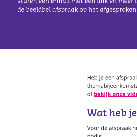
sturen een e-mail met een link en meer 
de beeldbel afspraak op het afgesproken 
Heb je een afspraa
themabijeenkomst? 
of
bekijk onze vid
Wat heb je
Voor de afspraak h
nodig.