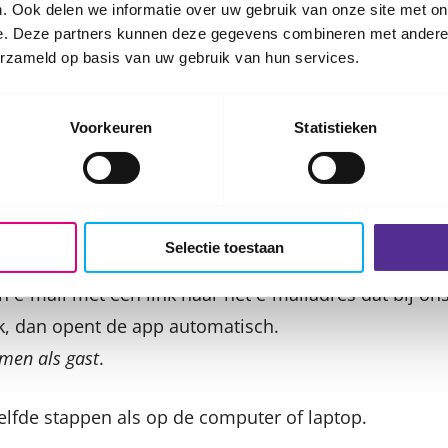
. Ook delen we informatie over uw gebruik van onze site met on
e. Deze partners kunnen deze gegevens combineren met andere i
klik je op het rode icoontje met de telefoonhoorn. Zo 
erzameld op basis van uw gebruik van hun services.
n op je smartphone of tablet
Voorkeuren
Statistieken
crosoft Teams app.
en paar dagen voor jouw afspraak, cursus of bijeenko
Selectie toestaan
professional of je kind tijdens het beeldbellen bij jou
en e-mail met een link naar het e-mailadres dat bij on
ink, dan opent de app automatisch.
men als gast
.
elfde stappen als op de computer of laptop.