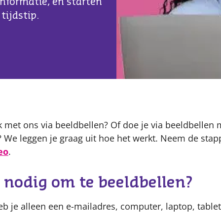
informatie, en starten
tijdstip.
Content
k met ons via beeldbellen? Of doe je via beeldbellen
We leggen je graag uit hoe het werkt. Neem de stap
eo
.
 nodig om te beeldbellen?
eb je alleen een e-mailadres, computer, laptop, tabl