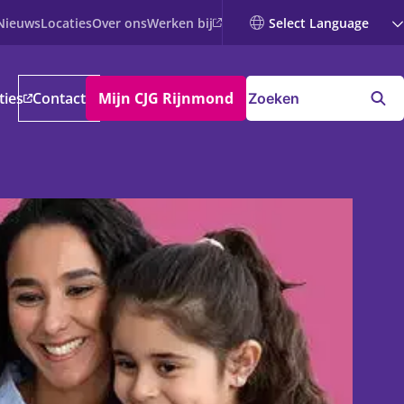
Werken bij
Nieuws
Locaties
Over ons
ties
Contact
Mijn CJG Rijnmond