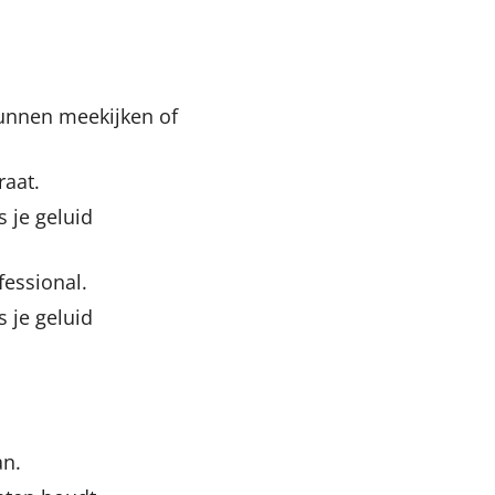
unnen meekijken of
raat.
s je geluid
fessional.
s je geluid
an.