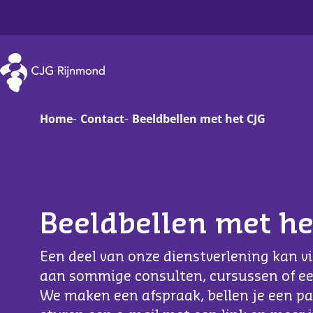
CJG Rijnmond
Home
Contact
Beeldbellen met het CJG
Zwanger
Op
Baby
Va
Beeldbellen met he
Peuter
On
Een deel van onze dienstverlening kan v
Basisschoolkind
D
aan sommige consulten, cursussen of e
Jongere
Ha
We maken een afspraak, bellen je een pa