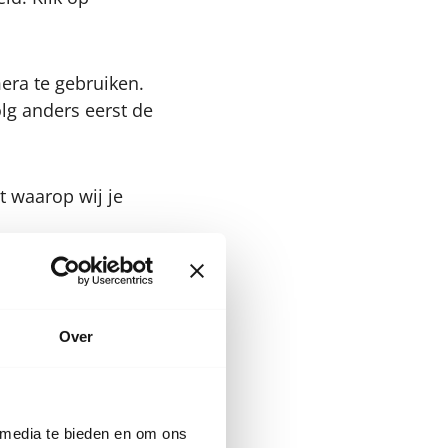
era te gebruiken.
olg anders eerst de
pt waarop wij je
Over
 dat je in een
mpen of je
 media te bieden en om ons