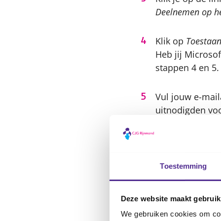
Deelnemen op he
Klik op
Toestaa
Heb jij Microso
stappen 4 en 5.
Vul jouw e-maila
uitnodigden voo
Klik op
Nu deel
Toestemming
Je hebt nu een 
rustige omgevin
Tijdens het bee
Deze website maakt gebruik
achtergrond ve
We gebruiken cookies om cont