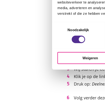
websiteverkeer te analyseren
media, adverteren en analys
Na het gesprek 
verstrekt of die ze hebben v
gesprek.
Toestemmingsselectie
Beeldbelle
Noodzakelijk
Download de Mi
Wij bellen je e
Weigeren
gelijk met onze 
Wij sturen je e
Klik je op de l
Druk op:
Deelne
Volg verder dez