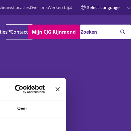
Werken bij
Nieuws
Locaties
Over ons
ties
Contact
Mijn CJG Rijnmond
Over