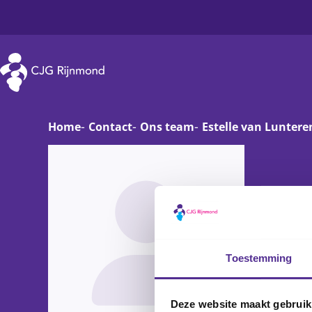
CJG Rijnmond
Home
Contact
Ons team
Estelle van Luntere
Zwanger
Op
Baby
Va
Este
Peuter
On
Lunt
Basisschoolkind
D
Toestemming
Medewerke
Jongere
Ha
Deze website maakt gebruik