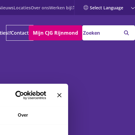
Werken bij
Nieuws
Locaties
Over ons
ties
Contact
Mijn CJG Rijnmond
Over