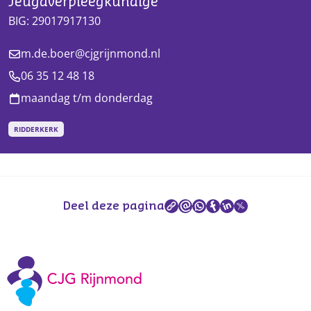
Jeugdverpleegkundige
BIG:
29017917130
m.de.boer@cjgrijnmond.nl
06 35 12 48 18
maandag t/m donderdag
RIDDERKERK
Deel deze pagina