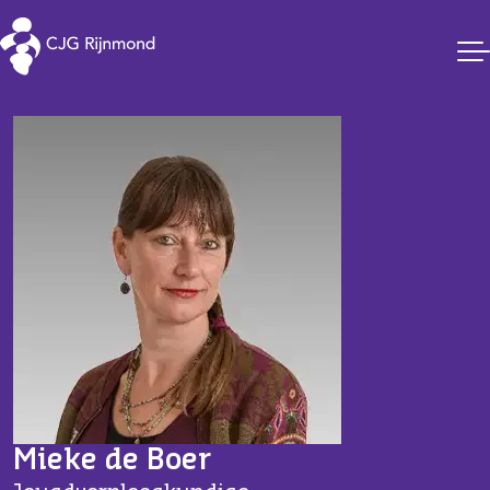
CJG Rijnmond
Mieke de Boer