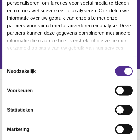
Jeugdverpleegkundige
personaliseren, om functies voor social media te bieden
BIG:
59047700630
en om ons websiteverkeer te analyseren. Ook delen we
informatie over uw gebruik van onze site met onze
m.zuurmond@cjgrijnmond.nl
partners voor social media, adverteren en analyse. Deze
partners kunnen deze gegevens combineren met andere
06 51 48 05 07
informatie die u aan ze heeft verstrekt of die ze hebben
Maandag t/m donderdag
verzameld op basis van uw gebruik van hun services.
GOEREE-OVERFLAKKEE
Toestemmingsselectie
Noodzakelijk
Voorkeuren
Deel deze pagina
Statistieken
Marketing