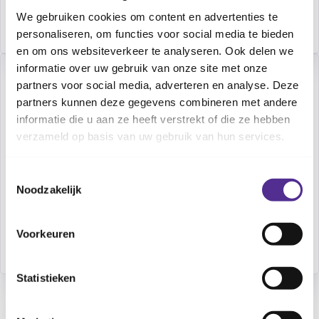
We gebruiken cookies om content en advertenties te
Bekijk alle inloopspreekuren
personaliseren, om functies voor social media te bieden
en om ons websiteverkeer te analyseren. Ook delen we
informatie over uw gebruik van onze site met onze
Wil je een afspraak maken of 
partners voor social media, adverteren en analyse. Deze
partners kunnen deze gegevens combineren met andere
verzetten?
informatie die u aan ze heeft verstrekt of die ze hebben
Is jouw kind jonger dan 12 jaar, dan kun je jouw
verzameld op basis van uw gebruik van hun services.
afspraak verzetten via
Mijn CJG Rijnmond
. Is hij
ouder of wil je een extra afspraak maken? Neem
Toestemmingsselectie
Noodzakelijk
dan contact op met ons op.
Contact opnemen
Voorkeuren
Statistieken