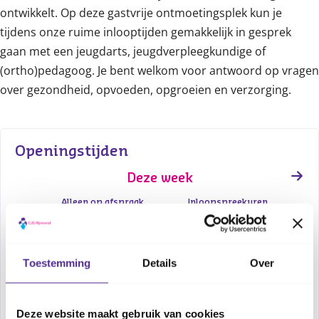
ontwikkelt. Op deze gastvrije ontmoetingsplek kun je
tijdens onze ruime inlooptijden gemakkelijk in gesprek
gaan met een jeugdarts, jeugdverpleegkundige of
(ortho)pedagoog. Je bent welkom voor antwoord op vragen
over gezondheid, opvoeden, opgroeien en verzorging.
Openingstijden
Deze week
Alleen op afspraak
Inloopspreekuren
ma 3-8
13:00 - 16:30
13:00 - 15:00
di 4-8
10:00 - 16:30
Gesloten
wo 5-8
10:00 - 16:30
10:00 - 12:00
do 6-8
10:00 - 16:30
Gesloten
Toestemming
Details
Over
vr 7-8
Gesloten
Gesloten
za 8-8
Gesloten
Gesloten
zo 9-8
Gesloten
Gesloten
Deze website maakt gebruik van cookies