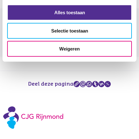
Alles toestaan
Selecteer gemeente
Selectie toestaan
Woon je in de gemeente Ridderkerk?
*
Ja
Nee
Weigeren
Deel deze pagina