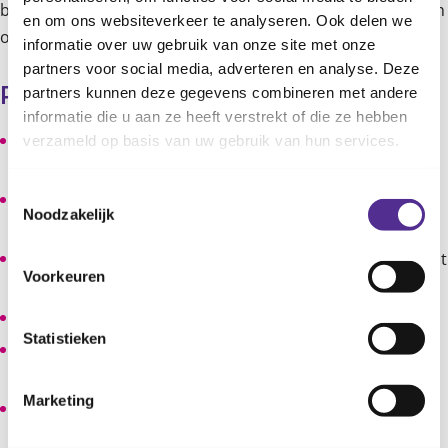
baby’s dan wakker en gevoed zijn. Vaak hebben zijn dan zin
en om ons websiteverkeer te analyseren. Ook delen we
om te spelen en dingen te ontdekken.
informatie over uw gebruik van onze site met onze
partners voor social media, adverteren en analyse. Deze
partners kunnen deze gegevens combineren met andere
Praktische informatie
informatie die u aan ze heeft verstrekt of die ze hebben
Deze bijeenkomst is voor ouders met kinderen in de
verzameld op basis van uw gebruik van hun services.
leeftijd van 4 tot 10 maanden oud.
Toestemmingsselectie
Meedoen is gratis voor ouders van de aanbiedende
Noodzakelijk
gemeente.
Per datum verschilt de CJG-locatie waar de bijeenkomst
Voorkeuren
gegeven wordt.
Je kunt het best makkelijk zittende kleding aantrekken.
Statistieken
Na aanmelding ontvang je nog meer praktische
informatie.
Marketing
Neem ook je luiertas en voeding voor je baby mee.