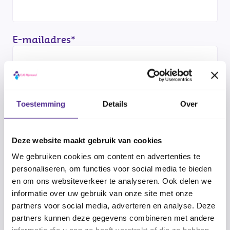
E-mailadres
*
Woon je niet in de aanbiedende gemeente? Dan kun
je helaas niet deelnemen
Toestemming
Details
Over
Woonplaats
*
Deze website maakt gebruik van cookies
We gebruiken cookies om content en advertenties te
personaliseren, om functies voor social media te bieden
Postcode
en om ons websiteverkeer te analyseren. Ook delen we
informatie over uw gebruik van onze site met onze
partners voor social media, adverteren en analyse. Deze
partners kunnen deze gegevens combineren met andere
Telefoonnummer
*