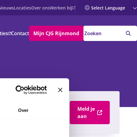
Werken bij
Nieuws
Locaties
Over ons
ties
Contact
Mijn CJG Rijnmond
Meld je
Over
aan