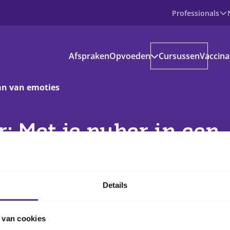
Professionals
Producten
Afspraken
Opvoeden
Cursussen
Vaccina
Prenataal
Baby
Peuter
an van emoties
Basisschoolkind
Jongere
voedinformatie
: Met je puber in een
kantie en vrije tijd
n van emoties
s aanbod
Details
locaties
Online
ownloads
ndige apps en websites
 van cookies