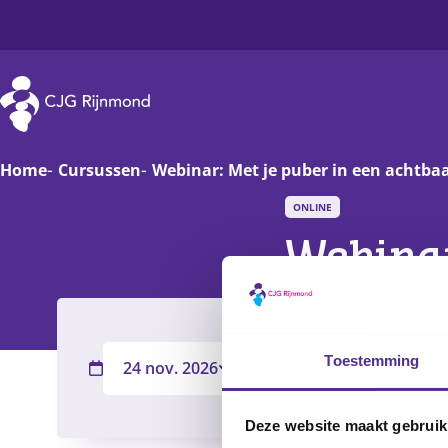
CJG Rijnmond
Home
Cursussen
Webinar: Met je puber in een achtba
ONLINE
Zwanger
Op
Webinar
Baby
Va
achtbaa
Peuter
On
Toestemming
24 nov. 2026
20:00
-
21:00
Alle CJG-
Basisschoolkind
D
Filter
Jongere
Ha
Deze website maakt gebruik