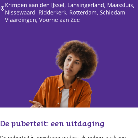
Krimpen aan den IJssel, Lansingerland, Maassluis,
Nissewaard, Ridderkerk, Rotterdam, Schiedam,
Vlaardingen, Voorne aan Zee
Content
De puberteit: een uitdaging
De puberteit is zowel voor ouders als pubers vaak een