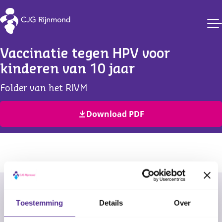
CJG Rijnmond
Vaccinatie tegen HPV voor 
kinderen van 10 jaar
Folder van het RIVM
Download PDF
Vertalen of laten voorlezen
Toestemming
Details
Over
Is Nederlands niet jouw taal? Of kun je de folder