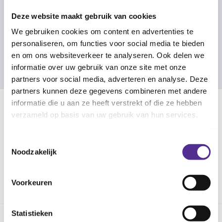
niet goed zien of lezen? Bekijk de digitaal
Deze website maakt gebruik van cookies
toegankelijke versie om de tekst te kunnen
We gebruiken cookies om content en advertenties te
vertalen of laten voorlezen.
personaliseren, om functies voor social media te bieden
en om ons websiteverkeer te analyseren. Ook delen we
Bekijk digitaal toegankelijke versie
informatie over uw gebruik van onze site met onze
partners voor social media, adverteren en analyse. Deze
partners kunnen deze gegevens combineren met andere
informatie die u aan ze heeft verstrekt of die ze hebben
verzameld op basis van uw gebruik van hun services.
Vaccinatie tegen HPV voor kinderen 
Toestemmingsselectie
Noodzakelijk
Voorkeuren
Statistieken