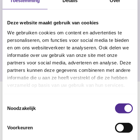
Toestemming
Details
Over
Vertalen of laten voorlezen
Is Nederlands niet jouw taal? Of kun je de folder
Deze website maakt gebruik van cookies
niet goed zien of lezen? Bekijk de digitaal
We gebruiken cookies om content en advertenties te
toegankelijke versie om de tekst te kunnen
personaliseren, om functies voor social media te bieden
vertalen of laten voorlezen.
en om ons websiteverkeer te analyseren. Ook delen we
informatie over uw gebruik van onze site met onze
partners voor social media, adverteren en analyse. Deze
Meer informatie
partners kunnen deze gegevens combineren met andere
informatie die u aan ze heeft verstrekt of die ze hebben
verzameld op basis van uw gebruik van hun services.
Toestemmingsselectie
Veilig je baby mee in de Auto
Noodzakelijk
Voorkeuren