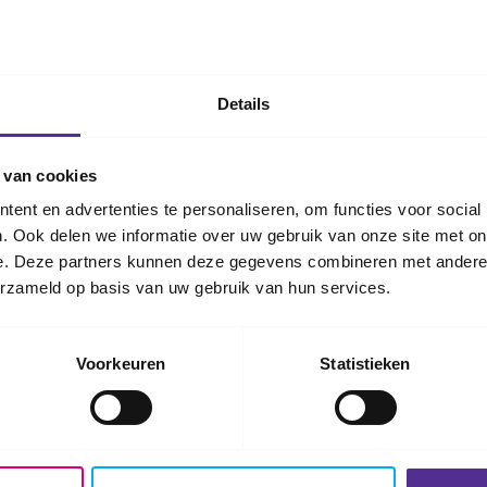
laten voorlezen
Details
iet jouw taal? Of kun je de folder niet goed zien of le
kelijke versie om de tekst te kunnen vertalen of laten 
 van cookies
ent en advertenties te personaliseren, om functies voor social
al toegankelijke versie
. Ook delen we informatie over uw gebruik van onze site met on
e. Deze partners kunnen deze gegevens combineren met andere i
erzameld op basis van uw gebruik van hun services.
Voorkeuren
Statistieken
viesteam Barendrecht