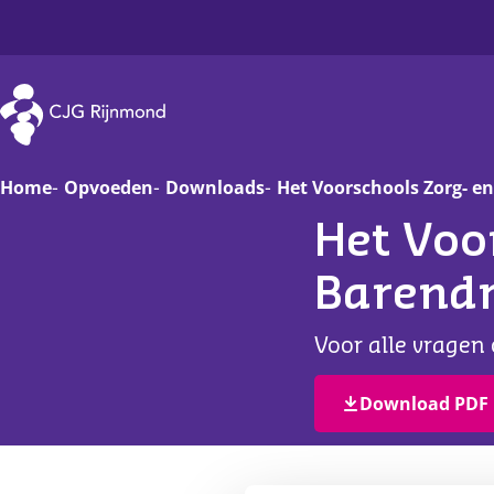
CJG Rijnmond
Home
Opvoeden
Downloads
Het Voorschools Zorg- e
Het Voo
Zwanger
Op
Barendr
Baby
Va
Voor alle vragen 
Peuter
On
Download PDF
Basisschoolkind
D
Jongere
Ha