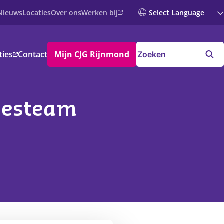
Werken bij
Nieuws
Locaties
Over ons
ties
Contact
Mijn CJG Rijnmond
viesteam