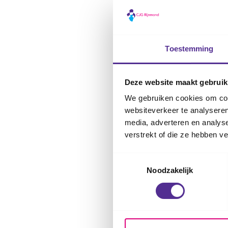
Vertalen of 
Toestemming
Is Nederlands n
digitaal toegan
Deze website maakt gebruik
We gebruiken cookies om cont
Bekijk digita
websiteverkeer te analyseren
media, adverteren en analys
verstrekt of die ze hebben v
Toestemmingsselectie
Noodzakelijk
Het Voorschools Zorg- en Ad