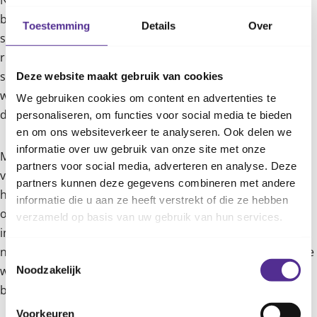
Na 6 weken vakantie is een hele week in de schoolbanken
best vermoeiend. 'Kijk er dus niet van op als je kind wat
Toestemming
Details
Over
sneller geprikkeld is', zegt Marieke. 'Laat hem wat meer
rusten en breng hem op tijd naar bed. Plan de eerste
schoolweek en weekenden ook niet meteen vol. Probeer
Deze website maakt gebruik van cookies
wat vaker thuis te zijn en bied een luisterend oor wanneer
We gebruiken cookies om content en advertenties te
dat nodig is.'
personaliseren, om functies voor social media te bieden
en om ons websiteverkeer te analyseren. Ook delen we
informatie over uw gebruik van onze site met onze
Marieke sluit af met een laatste tip: 'Hoe goed je ook bent
partners voor social media, adverteren en analyse. Deze
voorbereid, meestal kost het wel even tijd om weer
partners kunnen deze gegevens combineren met andere
helemaal gewend te zijn aan het schoolritme. Maar: doe
informatie die u aan ze heeft verstrekt of die ze hebben
ook af en toe iets onverwachts. Stop een vakantielekkernij
verzameld op basis van uw gebruik van hun services.
in de broodtrommel, ga spontaan op woensdagmiddag
naar het zwembad of picknick als avondmaaltijd thuis in de
Toestemmingsselectie
woonkamer. Zo houd je het vakantiegevoel toch een klein
Noodzakelijk
beetje vast!'
Voorkeuren