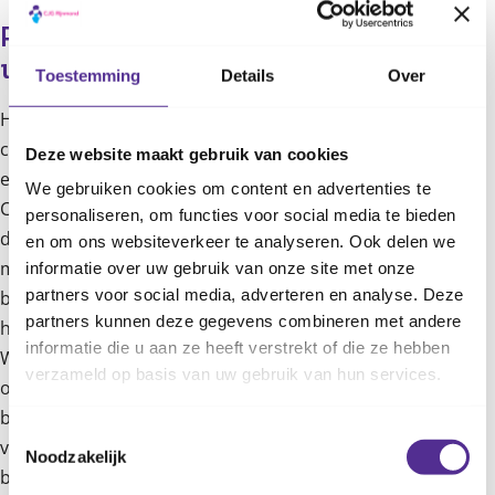
Panelgesprek: wat nemen we mee 
uit de workshop?  
Toestemming
Details
Over
Het panelgesprek vormde een krachtig slot van de
conferentie. Wethouder Abigail Norville,
Deze website maakt gebruik van cookies
ervaringsdeskundige Stella de Swart en CJG-bestuurder
We gebruiken cookies om content en advertenties te
Cynthia Piqué gingen in gesprek over de inzichten van de
personaliseren, om functies voor social media te bieden
dag. De centrale boodschap was: menselijke aandacht
en om ons websiteverkeer te analyseren. Ook delen we
maakt het verschil. Cynthia Piqué benadrukt: ‘Het is
informatie over uw gebruik van onze site met onze
partners voor social media, adverteren en analyse. Deze
belangrijk om aandacht te blijven vestigen op preventie en
partners kunnen deze gegevens combineren met andere
hiermee in een vroeg stadium van een kind te beginnen.’
informatie die u aan ze heeft verstrekt of die ze hebben
Wethouder Abigail Norville deelt wat krachtig
verzameld op basis van uw gebruik van hun services.
opgroeien voor haar betekent: ‘Dat begint bij een veilige
basis. Eén persoon die zegt: “Ik ga jou helpen’’, kan al het
Toestemmingsselectie
verschil maken in het leven van een kind.’ Voor Cynthia
Noodzakelijk
betekent krachtig opgroeien: ‘Dat kinderen, omringd door