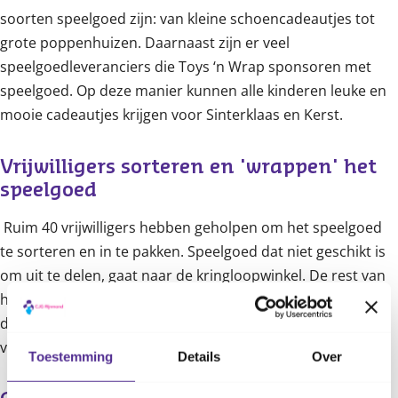
soorten speelgoed zijn: van kleine schoencadeautjes tot
grote poppenhuizen. Daarnaast zijn er veel
speelgoedleveranciers die Toys ‘n Wrap sponsoren met
speelgoed. Op deze manier kunnen alle kinderen leuke en
mooie cadeautjes krijgen voor Sinterklaas en Kerst.
Vrijwilligers sorteren en 'wrappen' het 
speelgoed
Ruim 40 vrijwilligers hebben geholpen om het speelgoed
te sorteren en in te pakken. Speelgoed dat niet geschikt is
om uit te delen, gaat naar de kringloopwinkel. De rest van
het speelgoed wordt als cadeau ingepakt (
gewrapt
) in
doorzichtig folie. De ingepakte cadeautjes worden
vervolgens verdeeld over verhuisdozen.
Toestemming
Details
Over