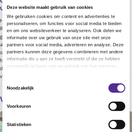
CJG en samenwerkingspartners 
Deze website maakt gebruik van cookies
verspreiden de cadeaus
We gebruiken cookies om content en advertenties te
Hierna gaan de verhuisdozen naar de CJG-locaties in
personaliseren, om functies voor social media te bieden
Rotterdam, zodat de cadeaus worden verspreid onder de
en om ons websiteverkeer te analyseren. Ook delen we
gezinnen. Er werken ongeveer 30 netwerkpartners mee
informatie over uw gebruik van onze site met onze
aan de verspreiding van het speelgoed: Humanitas, House
partners voor social media, adverteren en analyse. Deze
partners kunnen deze gegevens combineren met andere
of Hope, Moeders van Rotterdam en veel meer partijen
informatie die u aan ze heeft verstrekt of die ze hebben
hebben dit initiatief omarmd. Zij halen de ingepakte en
verzameld op basis van uw gebruik van hun services.
dozen op bij de CJG-locaties en helpen zo mee met de
verspreiding naar de gezinnen.
Toestemmingsselectie
Noodzakelijk
Verder lezen
Voorkeuren
Statistieken