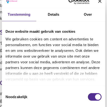
belichtten het thema ‘geweld op de hals’, waarbij zowel de
medische gevolgen als herkenbare signalen aan bod
Toestemming
Details
Over
kwamen.
Deze website maakt gebruik van cookies
Samen sterker in de zorgketen 
We gebruiken cookies om content en advertenties te
‘Door kennis en ervaringen te delen, zorgen we ervoor dat
personaliseren, om functies voor social media te bieden
gezinnen eerder en beter geholpen worden. De
en om ons websiteverkeer te analyseren. Ook delen we
aanwezigen vonden het fijn dat er tijdens de bijeenkomst
informatie over uw gebruik van onze site met onze
partners voor social media, adverteren en analyse. Deze
dat er een medische verdieping op het onderwerp was ',
partners kunnen deze gegevens combineren met andere
vertelt Anne-Marie.
informatie die u aan ze heeft verstrekt of die ze hebben
verzameld op basis van uw gebruik van hun services.
Overleg of advies nodig? 
Toestemmingsselectie
Wil jij sparren over een casus waarin je twijfelt of huiselijke
Noodzakelijk
geweld een rol speelt? Neem gerust
contact
met ons op.
Onze professionals denken graag met je mee. Of neem