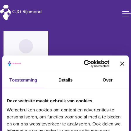
CJG Rijnmond
Carla Hoogerwerf
Toestemming
Details
Over
Jeugdverpleegkundige
BIG:
19003379330
Deze website maakt gebruik van cookies
We gebruiken cookies om content en advertenties te
c.hoogerwerf@cjgrijnmond.nl
personaliseren, om functies voor social media te bieden
06 22 81 14 09
en om ons websiteverkeer te analyseren. Ook delen we
Maandag, woensdag en donderdag
informatie over uw gebruik van onze site met onze