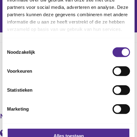
partners voor social media, adverteren en analyse. Deze
Vlaardingen
partners kunnen deze gegevens combineren met andere
informatie die u aan ze heeft verstrekt of die ze hebben
VLAARDINGEN
verzameld op basis van uw gebruik van hun services.
Toestemmingsselectie
Noodzakelijk
Deel deze pagina
Voorkeuren
Statistieken
Marketing
Neem contact op met ons
Bel onze professionals (8:00 - 17:00u)
Alles toestaan