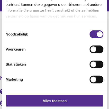
ROTTERDAM
HILLIGERSBERG-SCHIEBROEK
OVERSCHIE
partners kunnen deze gegevens combineren met andere
informatie die u aan ze heeft verstrekt of die ze hebben
verzameld op basis van uw gebruik van hun services.
Toestemmingsselectie
Deel deze pagina
Noodzakelijk
Voorkeuren
Statistieken
Neem contact op met ons
Marketing
Bel onze professionals (8:00 - 17:00u)
088 - 20 10 000
Alles toestaan
Stel je vraag via Whatsapp (8:30 - 16:30u)