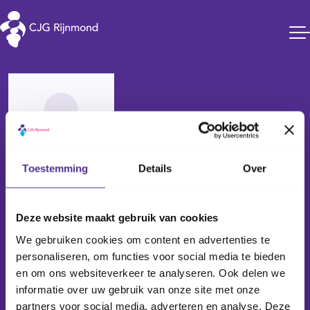
CJG Rijnmond
Toestemming
Details
Over
Janet Brand - van den Elst
Netwerkregisseur
Deze website maakt gebruik van cookies
We gebruiken cookies om content en advertenties te
j.van.den.elst@cjgrijnmond.nl
personaliseren, om functies voor social media te bieden
06 28 19 38 69
en om ons websiteverkeer te analyseren. Ook delen we
Maandag, dinsdag tot 15. 30 en donderdagochtend
informatie over uw gebruik van onze site met onze
partners voor social media, adverteren en analyse. Deze