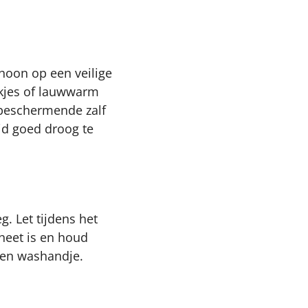
hoon op een veilige
ekjes of lauwwarm
n beschermende zalf
id goed droog te
g. Let tijdens het
e heet is en houd
een washandje.