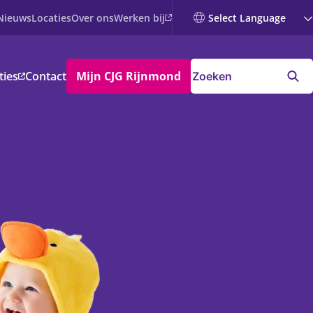
Werken bij
Nieuws
Locaties
Over ons
ties
Contact
Mijn CJG Rijnmond