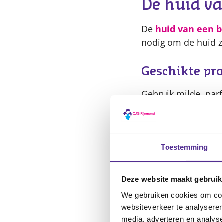
De huid va
De
huid van een 
nodig om de huid z
Geschikte pr
Gebruik milde, par
maken. Voor het ba
olie zonder parfum
Toestemming
Droge huid, e
Een droge huid, sch
Deze website maakt gebruik
vanzelf. Was je bab
We gebruiken cookies om cont
eczeem
of hardnek
websiteverkeer te analyseren
de huid rustiger m
media, adverteren en analys