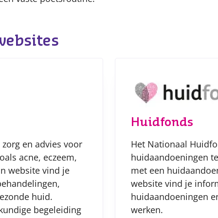
websites
Huidfonds
 zorg en advies voor
Het Nationaal Huidfo
oals acne, eczeem,
huidaandoeningen te
 website vind je
met een huidaandoen
 behandelingen,
website vind je infor
gezonde huid.
huidaandoeningen en
skundige begeleiding
werken.