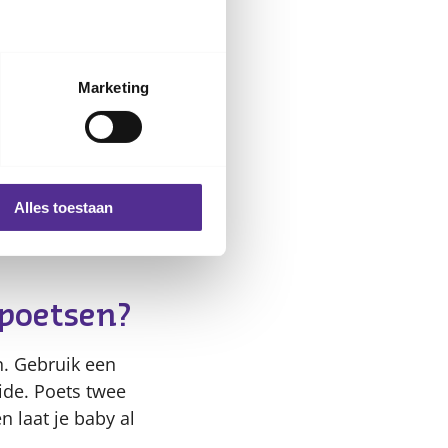
Marketing
en. In het begin
 richting, of ze
eken, wanneer de
e nagelriem van
Alles toestaan
rdat de nagel nog
 poetsen?
. Gebruik een
ide. Poets twee
n laat je baby al