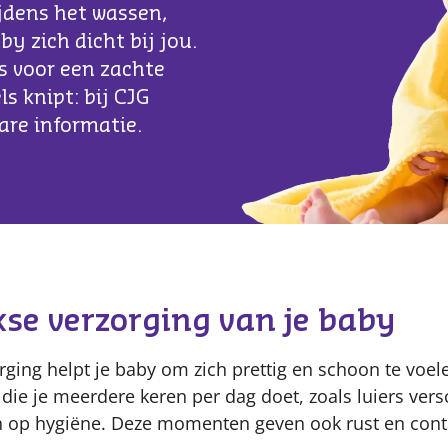
dens het wassen,
y zich dicht bij jou.
s voor een zachte
ls knipt: bij CJG
are informatie.
Content
kse verzorging van je baby
rging helpt je baby om zich prettig en schoon te voel
 die je meerdere keren per dag doet, zoals luiers ver
n op hygiëne. Deze momenten geven ook rust en conta