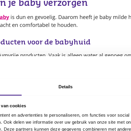
n je baby verzorgen
baby
is dun en gevoelig. Daarom heeft je baby milde 
acht en comfortabel te houden.
oducten voor de babyhuid
fumvrije producten. Vaak is alleen water al genoeg o
d kun je een klein beetje milde wasgel gebruiken. Ee
 helpt om de huid soepel te houden.
Details
czeem en irritaties
ilfertjes of kleine plekjes komen vaak voor en verdw
 van cookies
y niet te vaak en smeer na het baden in met een milde
ent en advertenties te personaliseren, om functies voor social
kige roodheid kan regelmatig insmeren met een ong
. Ook delen we informatie over uw gebruik van onze site met on
aken. Verschijnselen zoals
baby-acne
of
berg
zijn no
e. Deze partners kunnen deze gegevens combineren met andere i