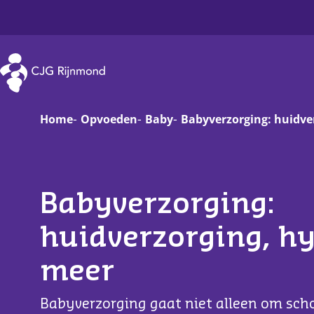
CJG Rijnmond
Home
Opvoeden
Baby
Babyverzorging: huidve
Zwanger
Op
Baby
Va
Babyverzorging:
Peuter
On
huidverzorging, h
Basisschoolkind
D
meer
Jongere
Ha
Babyverzorging gaat niet alleen om schoo