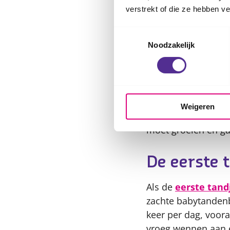
meestal vanzelf ove
verstrekt of die ze hebben v
Toestemmingsselectie
De nagels 
Noodzakelijk
Babynagels groeien
zijn de nagels nog z
breken vanzelf af.
nagels harder zijn
Weigeren
teennagels wat roo
moet groeien en ga
De eerste 
Als de
eerste tand
zachte baby­tandenb
keer per dag, voora
vroeg wennen aan e