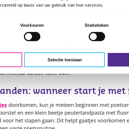
r.
erzameld op basis van uw gebruik van hun services.
van je baby verzorgen
Voorkeuren
Statistieken
 snel en daardoor kunnen baby’s zichzelf soms krabb
acht. Je kunt ze dan het beste voorzichtig vijlen in één
 Knippen wordt pas aangeraden vanaf ongeveer zes w
. Gebruik dan een speciaal babyschaartje. Soms kan d
Selectie toestaan
d worden of een klein puskopje krijgen. Dit komt doo
at meestal vanzelf weer over.
tanden: wanneer start je met
jes
doorkomen, kun je meteen beginnen met poetsen
orstel en een klein beetje peutertandpasta met fluor
l voor het slapen gaan. Dit helpt gaatjes voorkomen e
en vaste poetsroutine.