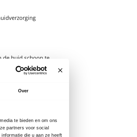
huidverzorging
m de huid schoon te
n zachte crème of
Over
ijnen meestal
, vette crème. Bij
 media te bieden en om ons
eparfumeerde zalf
ze partners voor social
rmaal en gaan
nformatie die u aan ze heeft