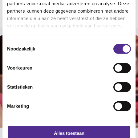
partners voor social media, adverteren en analyse. Deze
Spraak en taal bij jonge kinderen
partners kunnen deze gegevens combineren met andere
PEUTER
informatie die u aan ze heeft verstrekt of die ze hebben
verzameld op basis van uw gebruik van hun services.
Toestemmingsselectie
Noodzakelijk
Voorkeuren
Statistieken
Marketing
Alles toestaan