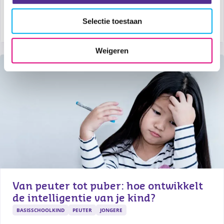
Seksuele ontwikkeling bij baby’s en 
peuters
Selectie toestaan
BABY
PEUTER
Weigeren
Van peuter tot puber: hoe ontwikkelt 
de intelligentie van je kind?
BASISSCHOOLKIND
PEUTER
JONGERE