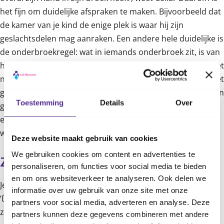
het fijn om duidelijke afspraken te maken. Bijvoorbeeld dat
de kamer van je kind de enige plek is waar hij zijn
geslachtsdelen mag aanraken. Een andere hele duidelijke is
de onderbroekregel: wat in iemands onderbroek zit, is van
hem. Daar mag niemand aankomen. Zo leert je kind dat het
normaal is om grenzen te hebben en te respecteren als het
gaat om aanraken en knuffelen. En respecteer ook de eigen
Toestemming
Details
Over
grenzen die je kind heeft rond het onderwerp. Als je kind
een tante geen kus wil geven of niet bij iemand op schoot
wil, is dat ook oké.’
Deze website maakt gebruik van cookies
We gebruiken cookies om content en advertenties te
Zo praat je er makkelijker over
personaliseren, om functies voor social media te bieden
en om ons websiteverkeer te analyseren. Ook delen we
Je merkt vanzelf wanneer je kind nieuwsgierig wordt. Célia:
informatie over uw gebruik van onze site met onze
‘De kans is groot dat je veel vragen krijgt, of dat je situaties
partners voor social media, adverteren en analyse. Deze
ziet waarmee je je kind wilt helpen. Er zijn handige boekjes
partners kunnen deze gegevens combineren met andere