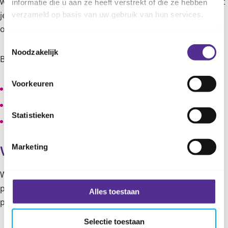
waarmee je over knuffelen en verliefdheid kunt praten met
informatie die u aan ze heeft verstrekt of die ze hebben
je kind. Door deze samen te lezen, weet je kind dat dit een
verzameld op basis van uw gebruik van hun services.
onderwerp is dat hij met jou kan bespreken.’
Toestemmingsselectie
Noodzakelijk
Boekentips van Célia:
Voorkeuren
Kikker is verliefd, Max Velthuijs
Van top tot teen met Fien en Milo, Pauline Oud
Statistieken
Saar en Jop praten over seksualiteit, Arjet Borger
Marketing
Vragen of meer informatie?
Wil je meer tips over seksuele ontwikkeling of wil je
persoonlijk advies? Neem dan
contact
met ons op, onze
Alles toestaan
professionals denken graag met je mee!
Selectie toestaan