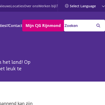
Werken bij
Nieuws
Locaties
Over ons
ties
Contact
Mijn CJG Rijnmond
n het land! Op
et leuk te
 spannend kan zijn