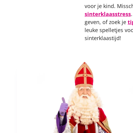
voor je kind. Missc
sinterklaasstress
geven, of zoek je
t
leuke spelletjes vo
sinterklaastijd!