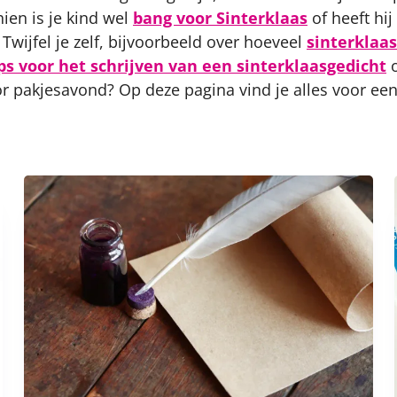
hien is je kind wel
bang voor Sinterklaas
of heeft hij
. Twijfel je zelf, bijvoorbeeld over hoeveel
sinterklaa
ips voor het schrijven van een sinterklaasgedicht
o
or pakjesavond? Op deze pagina vind je alles voor ee