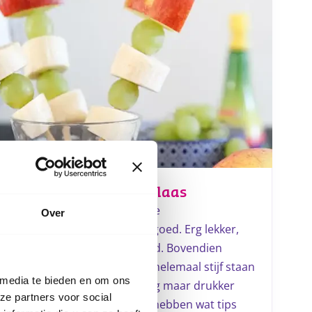
Gezond met Sinterklaas
Je ontkomt er niet aan in de
Over
Sinterklaasperiode: snoepgoed. Erg lekker,
maar natuurlijk niet gezond. Bovendien
worden je kinderen, die al helemaal stijf staan
 media te bieden en om ons
van de zenuwen, alleen nog maar drukker
ze partners voor social
van al dat snoepgoed. Wij hebben wat tips