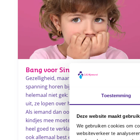
Bang voor Sinterklaas
Gezelligheid, maar ook geheimzinnigheid en
spanning horen bij het feest. En dat is
helemaal niet gek: Sint en Piet zien er vreemd
Toestemming
uit, ze lopen over het dak en ze weten álles.
Als iemand dan ook nog vertelt dat stoute
Deze website maakt gebruik
kindjes mee moeten naar Spanje, is angst
We gebruiken cookies om cont
heel goed te verklaren. Vindt jouw kind het
websiteverkeer te analyseren
ook allemaal best eng?