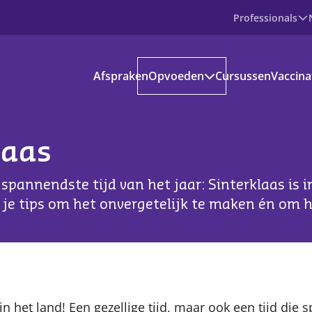
Professionals
Producten
Afspraken
Opvoeden
Cursussen
Vaccina
Prenataal
Baby
Peuter
Basisschoolkind
laas
Jongere
voedinformatie
spannendste tijd van het jaar: Sinterklaas is i
kantie en vrije tijd
 je tips om het onvergetelijk te maken én om h
s aanbod
ownloads
ndige apps en websites
Content
 in het land! Een gezellige tijd, maar ook een tijd die