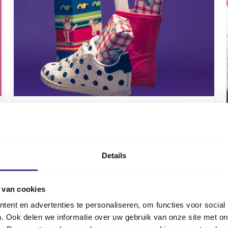
Cadeaus geven: zo houd je het
leuk
Het Sinterklaasfeest is een mooie
gelegenheid om je kinderen een beetje extra
Details
te verwennen. Bovendien leveren al die
schoencadeaus doordeweeks best veel
 van cookies
onrust op. Hoeveel geef je, wat geef je en
ent en advertenties te personaliseren, om functies voor social
wanneer? En hoe ga je om met klasgenootjes
. Ook delen we informatie over uw gebruik van onze site met on
die meer cadeaus krijgen? Jeugdarts Lonneke