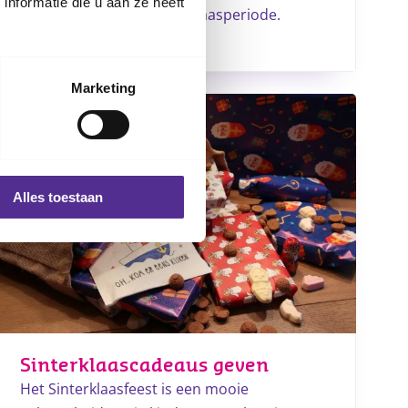
nformatie die u aan ze heeft
voor een gezonde Sinterklaasperiode.
Lees meer
Marketing
Alles toestaan
Sinterklaascadeaus geven
Het Sinterklaasfeest is een mooie