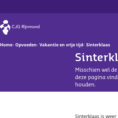
CJG Rijnmond
Home
Opvoeden
Vakantie en vrije tijd
Sinterklaas
Sinterk
Zwanger
Op
Misschien wel de 
Baby
Va
deze pagina vind
houden.
Peuter
On
Basisschoolkind
D
Jongere
Ha
Sinterklaas is weer