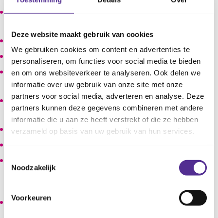
spelen met bouwsteentjes, blokken, Lego, K'nex,
Playmobil, Meccano of Fischerbouw;
Deze website maakt gebruik van cookies
spelen met poppen, Barbies aan- en uitkleden;
We gebruiken cookies om content en advertenties te
borduren, naaien, vingerhaken, punniken;
personaliseren, om functies voor social media te bieden
insteekmozaïek, ministeck, strijkkralen, plaksteentjes
en om ons websiteverkeer te analyseren. Ook delen we
leggen;
informatie over uw gebruik van onze site met onze
partners voor social media, adverteren en analyse. Deze
ketting rijgen met kralen, stukgeknipte rietjes of
partners kunnen deze gegevens combineren met andere
geverfde macaroni elleboogjes;
informatie die u aan ze heeft verstrekt of die ze hebben
puzzelen;
verzameld op basis van uw gebruik van hun services.
bouwdozen en bouwplaten;
Toestemmingsselectie
spelletjes zoals Mikado, Jenga, Ezeltje Strek Je,
Noodzakelijk
Muizenval, Dokter Bibber, Toren van Pisa, Pinguïn
paniek;
Voorkeuren
knikkeren, sjoelen, ringwerpspel, kegels omgooien,
pijltjes werpen;