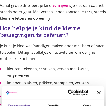
Vanaf groep drie leert je kind
schrijven
. Je ziet dan dat het
steeds beter gaat. Met verschillende soorten letters, steeds
kleinere letters en op een lijn.
Hoe help je je kind de kleine 
bewegingen te oefenen?
Je kunt je kind wat ‘handiger’ maken door met hem of haar
te spelen. Dit zijn spelletjes en activiteiten om de fijne
motoriek te oefenen:
kleuren, tekenen, schrijven, verven met kwast,
vingerverven;
knippen, plakken, prikken, stempelen, vouwen,
scheuren of vlechten;
spelen met klei of gips, zand en water;
timmeren, schroeven, figuurzagen;
Toestemming
Details
Over