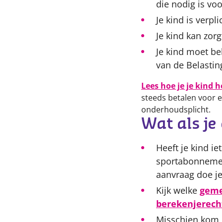
die nodig is vo
Je kind is verpl
Je kind kan zor
Je kind moet be
van de Belastin
Lees hoe je je kind 
steeds betalen voor et
onderhoudsplicht.
Wat als je
Heeft je kind ie
sportabonnement
aanvraag doe j
Kijk welke
geme
berekenjerecht
Misschien kom j