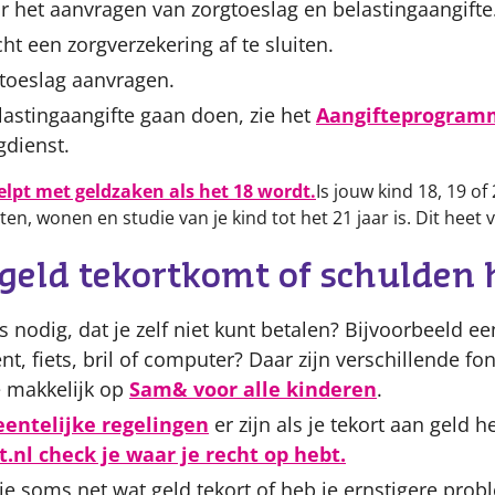
or het aanvragen van zorgtoeslag en belastingaangifte
icht een zorgverzekering af te sluiten.
gtoeslag aanvragen.
lastingaangifte gaan doen, zie het
Aangifteprogram
gdienst.
helpt met geldzaken als het 18 wordt.
Is jouw kind 18, 19 of
en, wonen en studie van je kind tot het 21 jaar is. Dit heet
 geld tekortkomt of schulden 
ts nodig, dat je zelf niet kunt betalen? Bijvoorbeeld ee
, fiets, bril of computer? Daar zijn verschillende fo
e makkelijk op
Sam& voor alle kinderen
.
entelijke regelingen
er zijn als je tekort aan geld 
.nl check je waar je recht op hebt.
e soms net wat geld tekort of heb je ernstigere probl