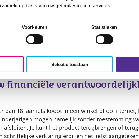
n veel geld kosten.
erzameld op basis van uw gebruik van hun services.
en 15 jaar zijn zelf aansprakelijk, tenzij je als ouder 
 het moment dat de schade ontstond.
Voorkeuren
Statistieken
6 jaar zijn zelf aansprakelijk voor schade.
ng voor een auto, motor of scooter is wel verplicht.
eringen
Selectie toestaan
 verzekeringen.Kijk op nibud.nl wat de
belangrijkste verzek
 nodig hebben.
w financiële verantwoordelijk
er dan 18 jaar iets koopt in een winkel of op internet, 
Minderjarigen mogen namelijk zonder toestemming v
afsluiten. Je kunt het product terugbrengen of terug
 schriftelijke verklaring erbij en het liefst aangeteken