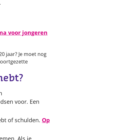
.
ma voor jongeren
 20 jaar? Je moet nog
 voortgezette
hebt?
n
ndsen voor. Een
hebt of schulden.
Op
emen. Als je