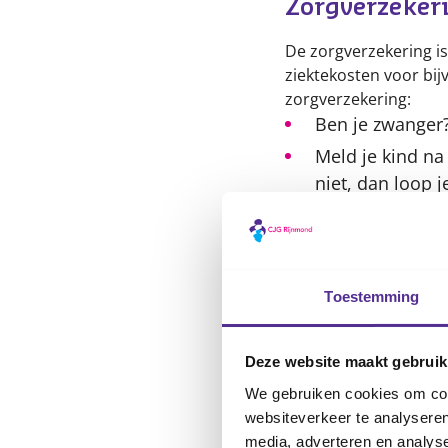
Zorgverzeker
De zorgverzekering is
ziektekosten voor bi
zorgverzekering:
Ben je zwanger?
Meld je kind na
niet, dan loop j
Tot 18 jaar kun 
risico. Dat gel
Misschien heb j
Toestemming
de zorgtoeslag.
WA-verzekeri
Deze website maakt gebruik
Een WA-verzekering is
We gebruiken cookies om cont
verzekering is niet ve
websiteverkeer te analyseren
Is je kind 13 ja
media, adverteren en analys