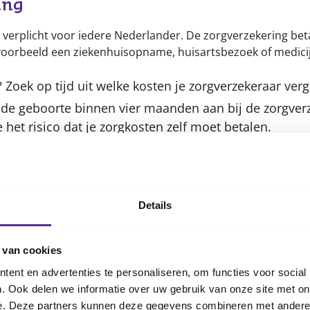
ing
 verplicht voor iedere Nederlander. De zorgverzekering be
jvoorbeeld een ziekenhuisopname, huisartsbezoek of medicij
 Zoek op tijd uit welke kosten je zorgverzekeraar verg
 de geboorte binnen vier maanden aan bij de zorgverz
e het risico dat je zorgkosten zelf moet betalen.
je je kind gratis meeverzekeren en betaal je voor je k
dt vaak ook voor de aanvullende verzekering.
e recht op een tegemoetkoming in de kosten voor de 
Details
 Je kunt op belastingdienst.nl
zorgtoeslag aanvrage
ng
 van cookies
 een verzekering voor schade die jij of je kind per ongeluk 
ent en advertenties te personaliseren, om functies voor social
rplicht, maar wel aan te raden.
. Ook delen we informatie over uw gebruik van onze site met on
ar of jonger, dan ben je als ouder aansprakelijk voor d
e. Deze partners kunnen deze gegevens combineren met andere i