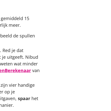
d gemiddeld 15
lijk meer.
rbeeld de spullen
. Red je dat
 je uitgeeft. Nibud
e weten wat minder
enBerekenaar
van
zijn vier handige
er op je
uitgaven,
spaar
het
manier.