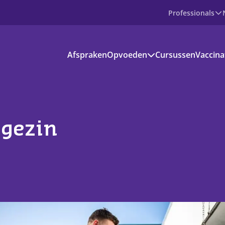
Professionals
Producten
Afspraken
Opvoeden
Cursussen
Vaccina
Prenataal
Baby
Peuter
Basisschoolkind
Jongere
voedinformatie
 gezin
kantie en vrije tijd
s aanbod
ownloads
ndige apps en websites