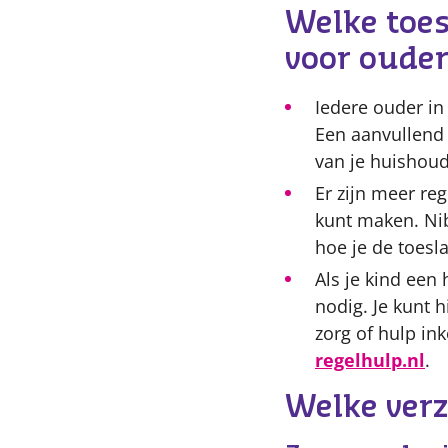
Welke toe
voor ouder
Iedere ouder in
Een aanvullend 
van je huishoud
Er zijn meer re
kunt maken. Ni
hoe je de toesl
Als je kind een 
nodig. Je kunt
zorg of hulp in
regelhulp.nl
.
Welke verz