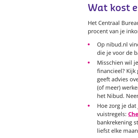
Wat kost e
Het Centraal Bureau
procent van je inko
Op nibud.nl vin
die je voor de 
Misschien wil j
financieel? Kij
geeft advies ov
(of meer) werke
het Nibud. Neem
Hoe zorg je dat
vuistregels:
Che
bankrekening st
liefst elke maa