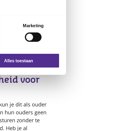
je kind kon
Marketing
Alles toestaan
eringen
zijn. En
heid voor
kun je dit als ouder
an hun ouders geen
sturen zonder te
d. Heb je al