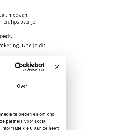
taalt mee aan
nen.Tips over je
oedt.
ekering. Doe je dit
ind geen eigen
zorgverzekering:
Over
n
.
maakt. Deze
 media te bieden en om ons
ze partners voor social
e schade die je kind
nformatie die u aan ze heeft