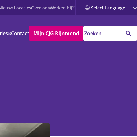
Werken bij
Nieuws
Locaties
Over ons
ties
Contact
Mijn CJG Rijnmond