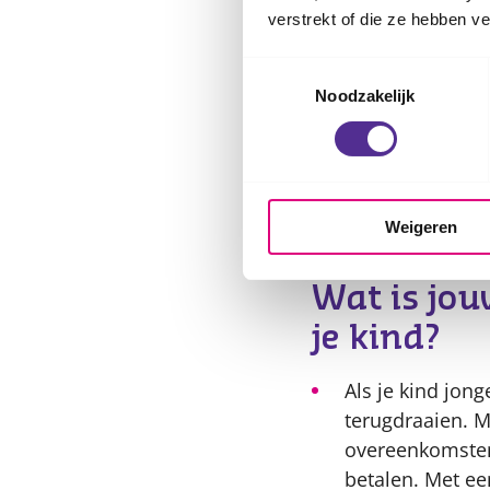
aanricht. Dat ka
verstrekt of die ze hebben v
Kinderen van 14 
Toestemmingsselectie
tegenhouden op
Noodzakelijk
Kinderen vanaf 1
De WA-verzekeri
Andere verzek
Weigeren
Er zijn nog veel meer
bedenk of jullie deze
Wat is jou
je kind?
Als je kind jong
terugdraaien. 
overeenkomsten 
betalen. Met een