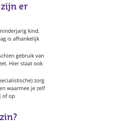
ijn er
minderjarig kind.
g is afhankelijk
schien gebruik van
et. Hier staat ook
ecialistische) zorg
en waarmee je zelf
l
of op
zin?