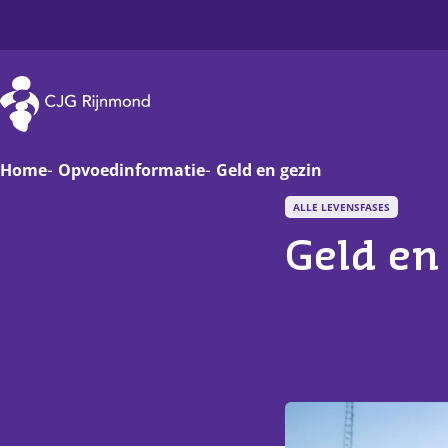
CJG Rijnmond
Home
Opvoedinformatie
Geld en gezin
ALLE LEVENSFASES
Zwanger
Op
Geld en
Baby
Va
Peuter
On
Basisschoolkind
D
Jongere
Ha