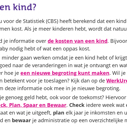
en kind?
 voor de Statistiek (CBS) heeft berekend dat een kin
men kost. Als je meer kinderen hebt, wordt dat natuur
d je informatie over
de kosten van een kind
. Bijvoo
baby nodig hebt of wat een oppas kost.
e minder gaan werken omdat je een kind hebt of krijgt
k goed naar de veranderingen in wat je ontvangt en wat
er hoe je
een nieuwe begroting kunt maken
. Wil j
n betekent voor je toeslagen? Kijk dan op de
WerkUr
 deze informatie ook mee in je nieuwe begroting.
 je genoeg geld hebt, ook voor de toekomst? Hiervoor 
ck, Plan, Spaar en Bewaar
.
Check
iedere week wat 
aat en wat je uitgeeft,
plan
elk jaar je inkomsten en 
nd en
bewaar
je administratie op een overzichtelijke 