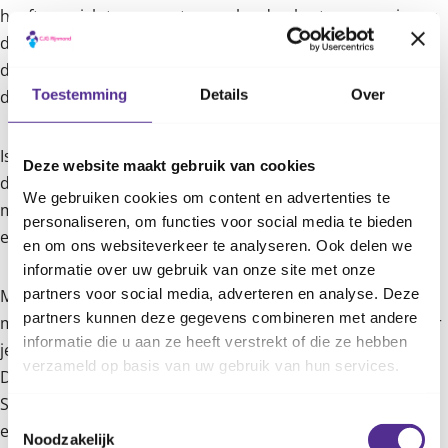
heeft om zich te concentreren, las dan korte pauzes in om
de concentratie te verbeteren. Toon begrip en luister naar
de frustraties van je kind en stel hem gerust. Het kan zijn
Toestemming
Details
Over
dat je kind last heeft van
faalangst
.
Is het huiswerk te moeilijk of te saai? Bespreek dit dan met
Deze website maakt gebruik van cookies
de leerkracht. Ook helpt het om het huiswerk op 2
We gebruiken cookies om content en advertenties te
momenten op een dag te maken. Bijvoorbeeld voor het
personaliseren, om functies voor social media te bieden
eten en na het eten.
en om ons websiteverkeer te analyseren. Ook delen we
informatie over uw gebruik van onze site met onze
partners voor social media, adverteren en analyse. Deze
Maar hoe moedig je een kind aan die weigert huiswerk te
partners kunnen deze gegevens combineren met andere
maken? Een vraag die ouders veel hebben. Sonja: ‘Benader
informatie die u aan ze heeft verstrekt of die ze hebben
je kind positief. Geef een compliment over zijn prestaties.
verzameld op basis van uw gebruik van hun services.
Dit motiveert je kind om door te gaan met z’n huiswerk.
Spreek af om huiswerk te maken op een vaste plek in huis
Toestemmingsselectie
en tijd. Hierdoor wordt het een gewoonte.’
Noodzakelijk