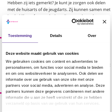
Hebben zij iets gemerkt? Je kunt je zorgen ook delen
met de huisarts of de jeugdarts. Zij kunnen samen met
jou bekijken of er sprake kan zijn van seksueel
misbruik, of dat bepaald gedrag normaal is voor de
leeftijdsfase van het kind.
Toestemming
Details
Over
Als je een concreet vermoeden hebt en je kind het niet
zelf vertelt, kun je eerst eens naar iets heel concreets
vragen. Vraag dan bijvoorbeeld rustig en zoveel
Deze website maakt gebruik van cookies
mogelijk zonder emotionele lading: ‘Wat naar voor je
We gebruiken cookies om content en advertenties te
dat je een zere plasser hebt, weet je misschien hoe dat
personaliseren, om functies voor social media te bieden
komt?’ Of als je kind weer apart is nagebleven bij de
en om ons websiteverkeer te analyseren. Ook delen we
trainer: ‘Weet je hoe dat kwam? Wat hebben jullie
informatie over uw gebruik van onze site met onze
gedaan?'
partners voor social media, adverteren en analyse. Deze
partners kunnen deze gegevens combineren met andere
Een heftige reactie op een vermoeden van seksueel
informatie die u aan ze heeft verstrekt of die ze hebben
misbruik is begrijpelijk, maar schadelijk. Vooral voor
verzameld op basis van uw gebruik van hun services.
jonge kinderen. Als je erg van streek bent, wat heel